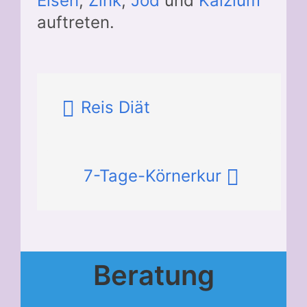
Eisen
,
Zink
,
Jod
und
Kalzium
auftreten.
Reis Diät
7-Tage-Körnerkur
Beratung