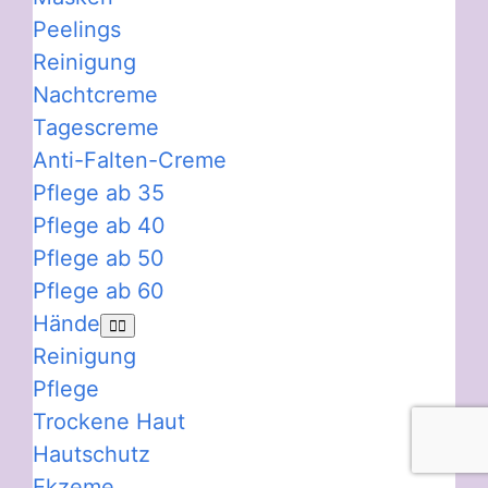
Peelings
Reinigung
Nachtcreme
Tagescreme
Anti-Falten-Creme
Pflege ab 35
Pflege ab 40
Pflege ab 50
Pflege ab 60
Hände
Reinigung
Pflege
Trockene Haut
Hautschutz
Ekzeme