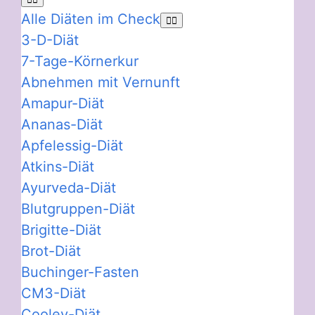
Alle Diäten im Check
3-D-Diät
7-Tage-Körnerkur
Abnehmen mit Vernunft
Amapur-Diät
Ananas-Diät
Apfelessig-Diät
Atkins-Diät
Ayurveda-Diät
Blutgruppen-Diät
Brigitte-Diät
Brot-Diät
Buchinger-Fasten
CM3-Diät
Cooley-Diät