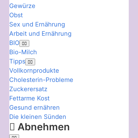
Gewürze
Obst
Sex und Ernährung
Arbeit und Ernährung
BIO
Bio-Milch
Tipps
Vollkornprodukte
Cholesterin-Probleme
Zuckerersatz
Fettarme Kost
Gesund ernähren
Die kleinen Sünden
Abnehmen