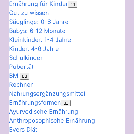
Ernährung für Kinder
Gut zu wissen
Säuglinge: 0-6 Jahre
Babys: 6-12 Monate
Kleinkinder: 1-4 Jahre
Kinder: 4-6 Jahre
Schulkinder
Pubertät
BMI
Rechner
Nahrungsergänzungsmittel
Ernährungsformen
Ayurvedische Ernährung
Anthroposophische Ernährung
Evers Diät