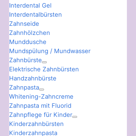
Interdental Gel
Interdentalbürsten
Zahnseide
Zahnhölzchen
Munddusche
Mundspülung / Mundwasser
Zahnbürste
Elektrische Zahnbürsten
Handzahnbürste
Zahnpasta
Whitening-Zahncreme
Zahnpasta mit Fluorid
Zahnpflege für Kinder
Kinderzahnbürsten
Kinderzahnpasta