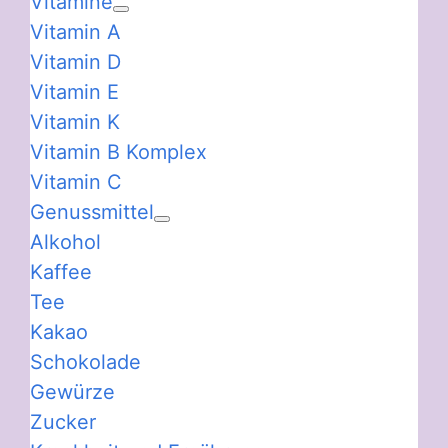
Vitamine
Vitamin A
Vitamin D
Vitamin E
Vitamin K
Vitamin B Komplex
Vitamin C
Genussmittel
Alkohol
Kaffee
Tee
Kakao
Schokolade
Gewürze
Zucker