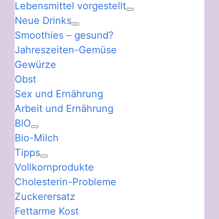
Lebensmittel vorgestellt
Neue Drinks
Smoothies – gesund?
Jahreszeiten-Gemüse
Gewürze
Obst
Sex und Ernährung
Arbeit und Ernährung
BIO
Bio-Milch
Tipps
Vollkornprodukte
Cholesterin-Probleme
Zuckerersatz
Fettarme Kost