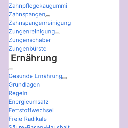
Zahnpflegekaugummi
Zahnspangen
Zahnspangenreinigung
Zungenreinigung
Zungenschaber
Zungenbürste
Ernährung
Gesunde Ernährung
Grundlagen
Regeln
Energieumsatz
Fettstoffwechsel
Freie Radikale
Säure-Basen-Haushalt