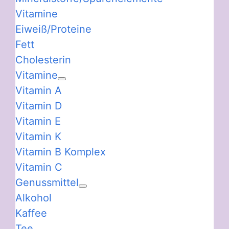
Vitamine
Eiweiß/Proteine
Fett
Cholesterin
Vitamine
Vitamin A
Vitamin D
Vitamin E
Vitamin K
Vitamin B Komplex
Vitamin C
Genussmittel
Alkohol
Kaffee
Tee