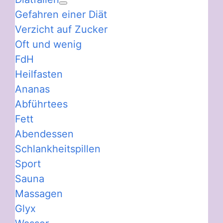
Gefahren einer Diät
Verzicht auf Zucker
Oft und wenig
FdH
Heilfasten
Ananas
Abführtees
Fett
Abendessen
Schlankheitspillen
Sport
Sauna
Massagen
Glyx