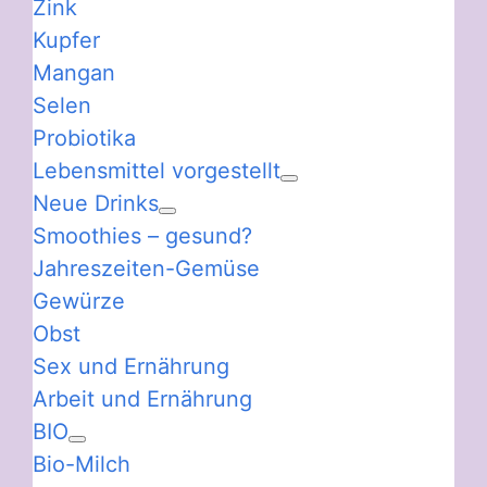
Zink
Kupfer
Mangan
Selen
Probiotika
Lebensmittel vorgestellt
Neue Drinks
Smoothies – gesund?
Jahreszeiten-Gemüse
Gewürze
Obst
Sex und Ernährung
Arbeit und Ernährung
BIO
Bio-Milch