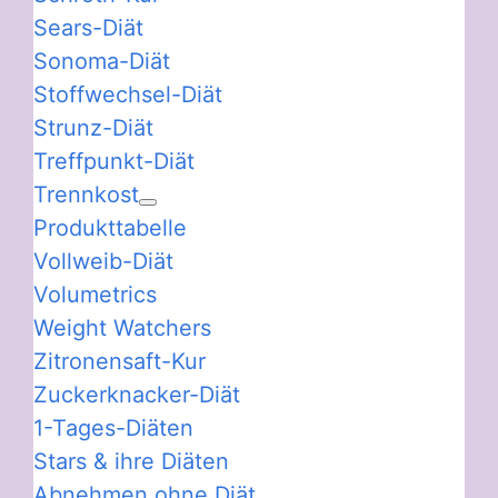
Sears-Diät
Sonoma-Diät
Stoffwechsel-Diät
Strunz-Diät
Treffpunkt-Diät
Trennkost
Produkttabelle
Vollweib-Diät
Volumetrics
Weight Watchers
Zitronensaft-Kur
Zuckerknacker-Diät
1-Tages-Diäten
Stars & ihre Diäten
Abnehmen ohne Diät