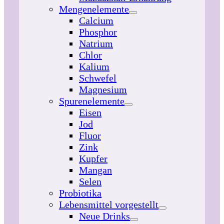
Mengenelemente
Calcium
Phosphor
Natrium
Chlor
Kalium
Schwefel
Magnesium
Spurenelemente
Eisen
Jod
Fluor
Zink
Kupfer
Mangan
Selen
Probiotika
Lebensmittel vorgestellt
Neue Drinks