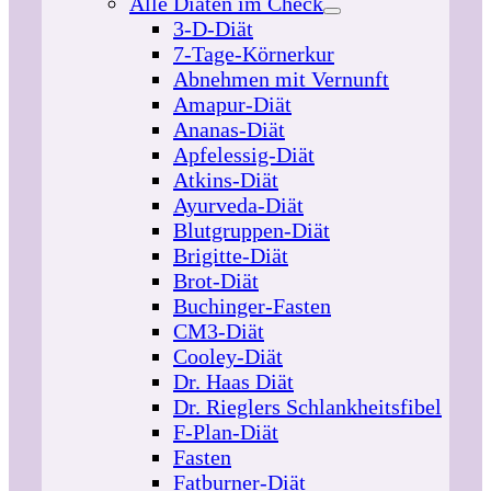
Alle Diäten im Check
3-D-Diät
7-Tage-Körnerkur
Abnehmen mit Vernunft
Amapur-Diät
Ananas-Diät
Apfelessig-Diät
Atkins-Diät
Ayurveda-Diät
Blutgruppen-Diät
Brigitte-Diät
Brot-Diät
Buchinger-Fasten
CM3-Diät
Cooley-Diät
Dr. Haas Diät
Dr. Rieglers Schlankheitsfibel
F-Plan-Diät
Fasten
Fatburner-Diät