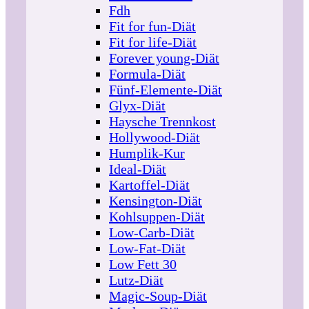
Fdh
Fit for fun-Diät
Fit for life-Diät
Forever young-Diät
Formula-Diät
Fünf-Elemente-Diät
Glyx-Diät
Haysche Trennkost
Hollywood-Diät
Humplik-Kur
Ideal-Diät
Kartoffel-Diät
Kensington-Diät
Kohlsuppen-Diät
Low-Carb-Diät
Low-Fat-Diät
Low Fett 30
Lutz-Diät
Magic-Soup-Diät