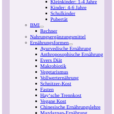
Kleinkinder: 1-4 Jahre
Kinder: 4-6 Jahre
Schulkinder
Pubertät
BMI
Rechner
Nahrungsergänzungsmittel
Ernährungsformen
Ayurvedische Ernährung
Anthroposophische Ernährung
Evers Diät
Makrobiotik
Vegetarismus
Vollwerternährung
Schnitzer-Kost
Fasten
Hay‘sche Trennkost
Vegane Kost
Chinesische Ernährungslehre
Mazdaznan-Ernährung