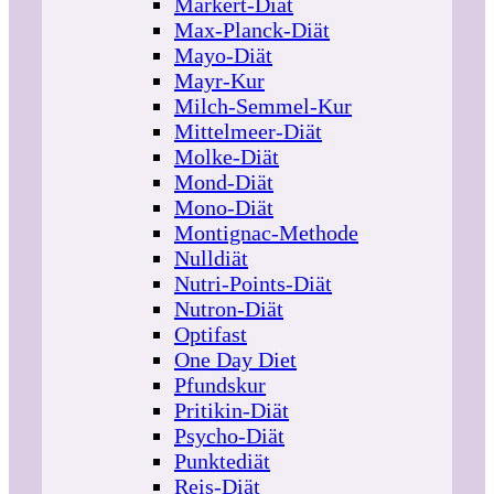
Markert-Diät
Max-Planck-Diät
Mayo-Diät
Mayr-Kur
Milch-Semmel-Kur
Mittelmeer-Diät
Molke-Diät
Mond-Diät
Mono-Diät
Montignac-Methode
Nulldiät
Nutri-Points-Diät
Nutron-Diät
Optifast
One Day Diet
Pfundskur
Pritikin-Diät
Psycho-Diät
Punktediät
Reis-Diät