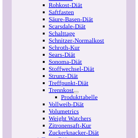
Rohkost-Diät
Saftfasten
Säure-Basen-Diät
Scarsdale-Diät
Schalttage
Schnitzer-Normalkost
Schroth-Kur
Sears-Diät
Sonoma-Diät
Stoffwechsel-Diät
Strunz-Diät
Treffpunkt-Diät
Trennkost
Produkttabelle
Vollweib-Diät
Volumetrics
Weight Watchers
Zitronensaft-Kur
Zuckerknacker-Diät