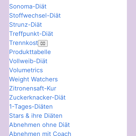
Sonoma-Diät
Stoffwechsel-Diät
Strunz-Diät
Treffpunkt-Diät
Trennkost
Produkttabelle
Vollweib-Diät
Volumetrics
Weight Watchers
Zitronensaft-Kur
Zuckerknacker-Diät
1-Tages-Diäten
Stars & ihre Diäten
Abnehmen ohne Diät
Abnehmen mit Coach