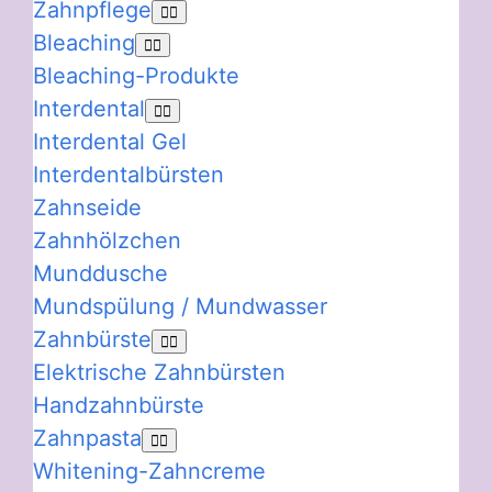
Zahnpflege
Bleaching
Bleaching-Produkte
Interdental
Interdental Gel
Interdentalbürsten
Zahnseide
Zahnhölzchen
Munddusche
Mundspülung / Mundwasser
Zahnbürste
Elektrische Zahnbürsten
Handzahnbürste
Zahnpasta
Whitening-Zahncreme