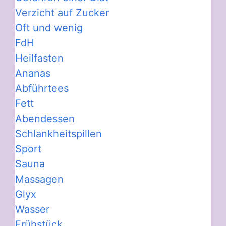
Verzicht auf Zucker
Oft und wenig
FdH
Heilfasten
Ananas
Abführtees
Fett
Abendessen
Schlankheitspillen
Sport
Sauna
Massagen
Glyx
Wasser
Frühstück