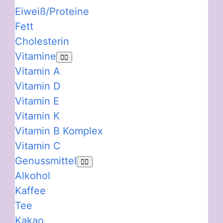
Eiweiß/Proteine
Fett
Cholesterin
Vitamine
Vitamin A
Vitamin D
Vitamin E
Vitamin K
Vitamin B Komplex
Vitamin C
Genussmittel
Alkohol
Kaffee
Tee
Kakao