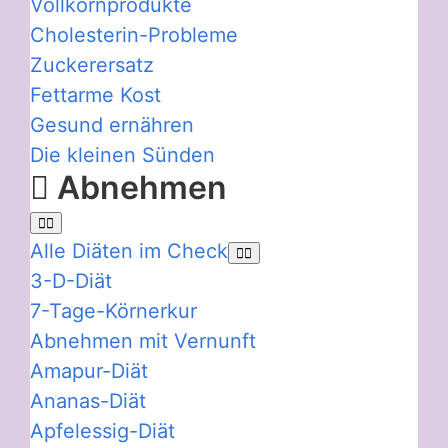
Vollkornprodukte
Cholesterin-Probleme
Zuckerersatz
Fettarme Kost
Gesund ernähren
Die kleinen Sünden
Abnehmen
Alle Diäten im Check
3-D-Diät
7-Tage-Körnerkur
Abnehmen mit Vernunft
Amapur-Diät
Ananas-Diät
Apfelessig-Diät