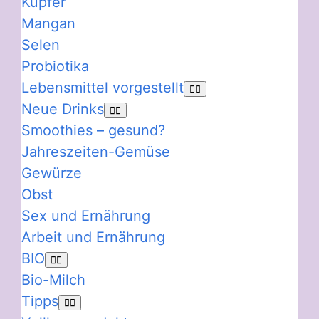
Kupfer
Mangan
Selen
Probiotika
Lebensmittel vorgestellt
Neue Drinks
Smoothies – gesund?
Jahreszeiten-Gemüse
Gewürze
Obst
Sex und Ernährung
Arbeit und Ernährung
BIO
Bio-Milch
Tipps