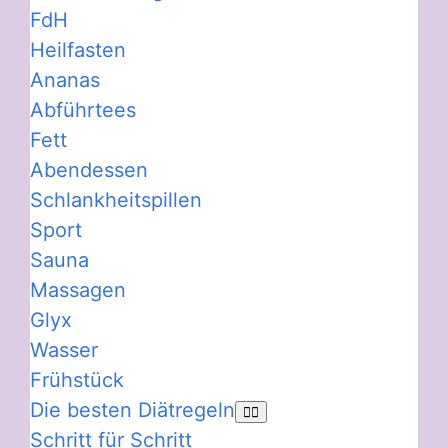
FdH
Heilfasten
Ananas
Abführtees
Fett
Abendessen
Schlankheitspillen
Sport
Sauna
Massagen
Glyx
Wasser
Frühstück
Die besten Diätregeln
Schritt für Schritt