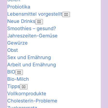
Probiotika
Lebensmittel vorgestellt
Neue Drinks
Smoothies – gesund?
Jahreszeiten-Gemüse
Gewürze
Obst
Sex und Ernährung
Arbeit und Ernährung
BIO
Bio-Milch
Tipps
Vollkornprodukte
Cholesterin-Probleme