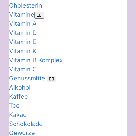
Cholesterin
Vitamine
Vitamin A
Vitamin D
Vitamin E
Vitamin K
Vitamin B Komplex
Vitamin C
Genussmittel
Alkohol
Kaffee
Tee
Kakao
Schokolade
Gewürze