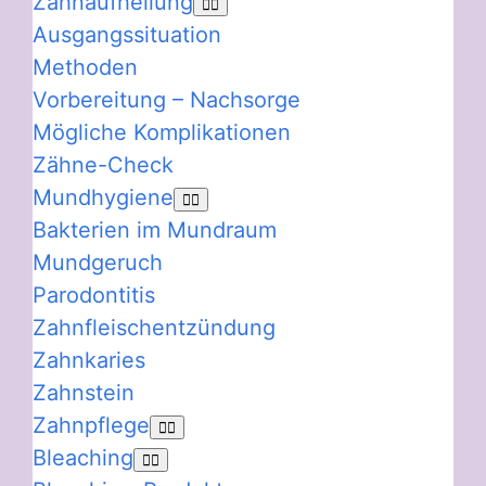
Zahnaufhellung
Ausgangssituation
Methoden
Vorbereitung – Nachsorge
Mögliche Komplikationen
Zähne-Check
Mundhygiene
Bakterien im Mundraum
Mundgeruch
Parodontitis
Zahnfleischentzündung
Zahnkaries
Zahnstein
Zahnpflege
Bleaching