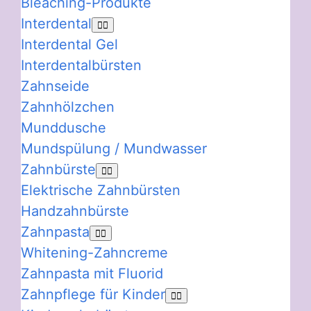
Bleaching-Produkte
Interdental
Interdental Gel
Interdentalbürsten
Zahnseide
Zahnhölzchen
Munddusche
Mundspülung / Mundwasser
Zahnbürste
Elektrische Zahnbürsten
Handzahnbürste
Zahnpasta
Whitening-Zahncreme
Zahnpasta mit Fluorid
Zahnpflege für Kinder