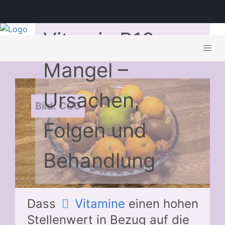
Vitamin B12
Mangel –
Ursachen,
Bild: CC0
Folgen und
Behandlung
Dass
Vitamine
einen hohen
Stellenwert in Bezug auf die