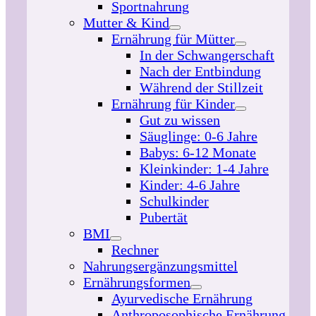
Sportnahrung
Mutter & Kind
Ernährung für Mütter
In der Schwangerschaft
Nach der Entbindung
Während der Stillzeit
Ernährung für Kinder
Gut zu wissen
Säuglinge: 0-6 Jahre
Babys: 6-12 Monate
Kleinkinder: 1-4 Jahre
Kinder: 4-6 Jahre
Schulkinder
Pubertät
BMI
Rechner
Nahrungsergänzungsmittel
Ernährungsformen
Ayurvedische Ernährung
Anthroposophische Ernährung