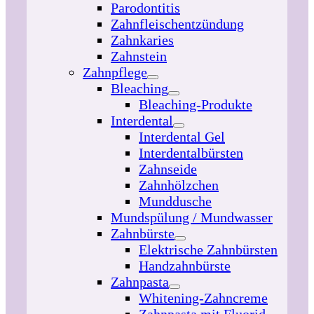
Parodontitis
Zahnfleischentzündung
Zahnkaries
Zahnstein
Zahnpflege
Bleaching
Bleaching-Produkte
Interdental
Interdental Gel
Interdentalbürsten
Zahnseide
Zahnhölzchen
Munddusche
Mundspülung / Mundwasser
Zahnbürste
Elektrische Zahnbürsten
Handzahnbürste
Zahnpasta
Whitening-Zahncreme
Zahnpasta mit Fluorid