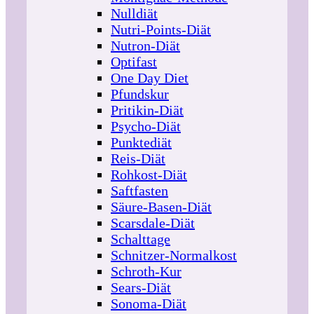
Nulldiät
Nutri-Points-Diät
Nutron-Diät
Optifast
One Day Diet
Pfundskur
Pritikin-Diät
Psycho-Diät
Punktediät
Reis-Diät
Rohkost-Diät
Saftfasten
Säure-Basen-Diät
Scarsdale-Diät
Schalttage
Schnitzer-Normalkost
Schroth-Kur
Sears-Diät
Sonoma-Diät