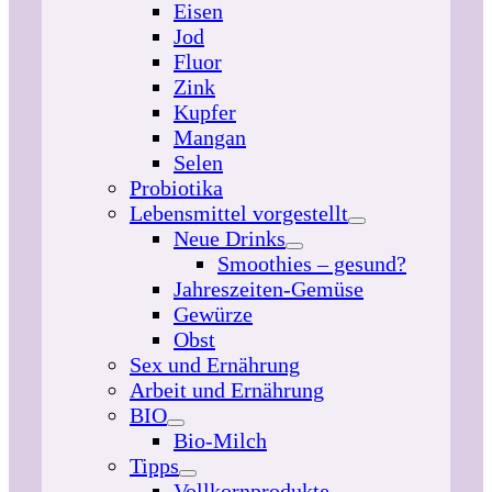
Eisen
Jod
Fluor
Zink
Kupfer
Mangan
Selen
Probiotika
Lebensmittel vorgestellt
Neue Drinks
Smoothies – gesund?
Jahreszeiten-Gemüse
Gewürze
Obst
Sex und Ernährung
Arbeit und Ernährung
BIO
Bio-Milch
Tipps
Vollkornprodukte