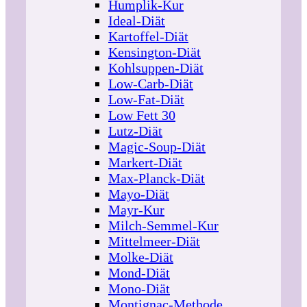
Humplik-Kur
Ideal-Diät
Kartoffel-Diät
Kensington-Diät
Kohlsuppen-Diät
Low-Carb-Diät
Low-Fat-Diät
Low Fett 30
Lutz-Diät
Magic-Soup-Diät
Markert-Diät
Max-Planck-Diät
Mayo-Diät
Mayr-Kur
Milch-Semmel-Kur
Mittelmeer-Diät
Molke-Diät
Mond-Diät
Mono-Diät
Montignac-Methode