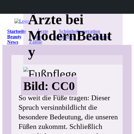
Infos und
Ärzte bei
ModernBeaut
Startseite
Ärzte
Schönheitsoperation
Beauty
Haut
Abnehmen
Ernährung
News
Zähne
y
Bild: CC0
So weit die Füße tragen: Dieser
Spruch versinnbildlicht die
besondere Bedeutung, die unseren
Füßen zukommt. Schließlich