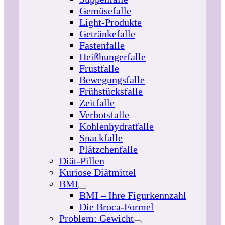
Gemüsefalle
Light-Produkte
Getränkefalle
Fastenfalle
Heißhungerfalle
Frustfalle
Bewegungsfalle
Frühstücksfalle
Zeitfalle
Verbotsfalle
Kohlenhydratfalle
Snackfalle
Plätzchenfalle
Diät-Pillen
Kuriose Diätmittel
BMI
BMI – Ihre Figurkennzahl
Die Broca-Formel
Problem: Gewicht