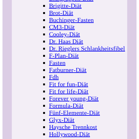
Brigitte-Diät
Brot-Diät
Buchinger-Fasten
CM3-Diät
Cooley-Diät
Dr. Haas Diät
Dr. Rieglers Schlankheitsfibel
F-Plan-Diät
Fasten
Fatburner-Diät
Fdh
Fit for fun-Diät
Fit for life-Diät
Forever young-Diät
Formula-Diät
Fünf-Elemente-Diät
Glyx-Diät
Haysche Trennkost
Hollywood-Diät