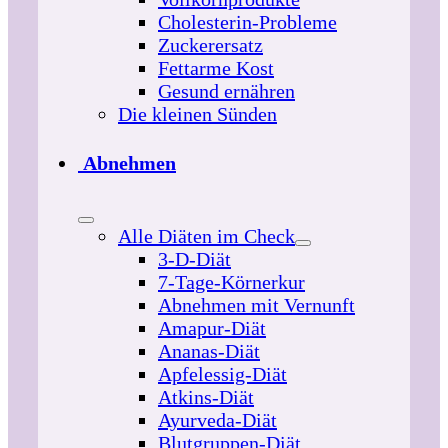
Cholesterin-Probleme
Zuckerersatz
Fettarme Kost
Gesund ernähren
Die kleinen Sünden
Abnehmen
Alle Diäten im Check
3-D-Diät
7-Tage-Körnerkur
Abnehmen mit Vernunft
Amapur-Diät
Ananas-Diät
Apfelessig-Diät
Atkins-Diät
Ayurveda-Diät
Blutgruppen-Diät