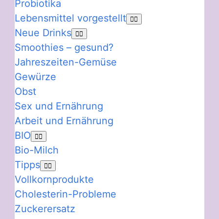
Probiotika
Lebensmittel vorgestellt
Neue Drinks
Smoothies – gesund?
Jahreszeiten-Gemüse
Gewürze
Obst
Sex und Ernährung
Arbeit und Ernährung
BIO
Bio-Milch
Tipps
Vollkornprodukte
Cholesterin-Probleme
Zuckerersatz