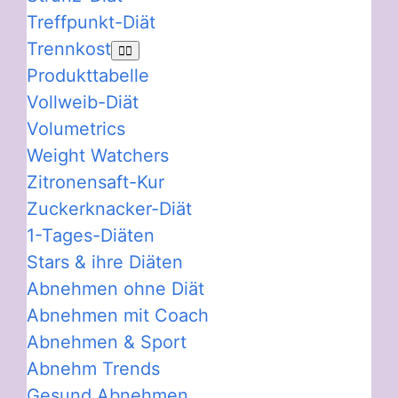
Treffpunkt-Diät
Trennkost
Produkttabelle
Vollweib-Diät
Volumetrics
Weight Watchers
Zitronensaft-Kur
Zuckerknacker-Diät
1-Tages-Diäten
Stars & ihre Diäten
Abnehmen ohne Diät
Abnehmen mit Coach
Abnehmen & Sport
Abnehm Trends
Gesund Abnehmen