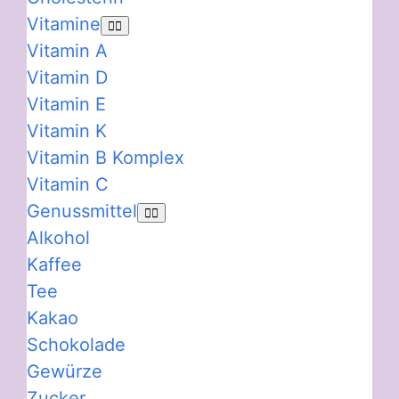
Vitamine
Vitamin A
Vitamin D
Vitamin E
Vitamin K
Vitamin B Komplex
Vitamin C
Genussmittel
Alkohol
Kaffee
Tee
Kakao
Schokolade
Gewürze
Zucker