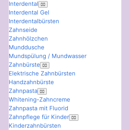
Interdental
Interdental Gel
Interdentalbürsten
Zahnseide
Zahnhölzchen
Munddusche
Mundspülung / Mundwasser
Zahnbürste
Elektrische Zahnbürsten
Handzahnbürste
Zahnpasta
Whitening-Zahncreme
Zahnpasta mit Fluorid
Zahnpflege für Kinder
Kinderzahnbürsten