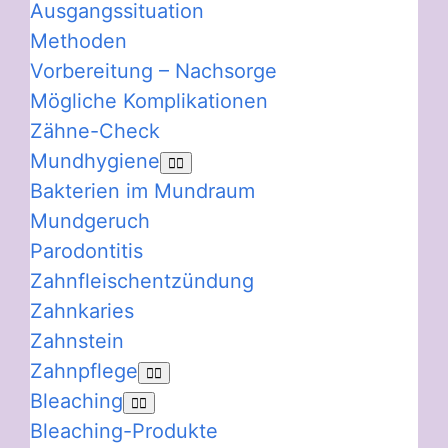
Ausgangssituation
Methoden
Vorbereitung – Nachsorge
Mögliche Komplikationen
Zähne-Check
Mundhygiene
Bakterien im Mundraum
Mundgeruch
Parodontitis
Zahnfleischentzündung
Zahnkaries
Zahnstein
Zahnpflege
Bleaching
Bleaching-Produkte