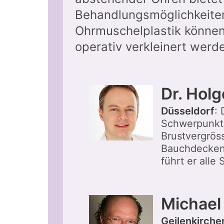
Behandlungsmöglichkeiten:
Ohrmuschelplastik können
operativ verkleinert werd
Dr. Hol
Düsseldorf
:
Schwerpunkte
Brustvergröss
Bauchdeckens
führt er alle
Michael
Geilenkirche