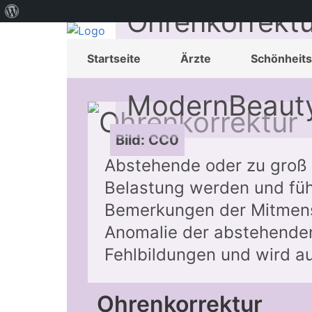
Über
Ohrenkorrektu
WordPress
anlegen | Info
Startseite
Ärzte
Schönheits
ModernBeaut
Bild: CC0
Abstehende oder zu groß 
Belastung werden und füh
Bemerkungen der Mitmens
Anomalie der abstehenden
Fehlbildungen und wird a
Ohrenkorrektur