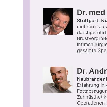
Dr. med
Stuttgart, N
mehrere taus
durchgeführt 
Brustvergröß
Intimchirurgi
gesamte Spek
Dr. And
Neubranden
Erfahrung in
Fettabsaugun
Zahnästhetik
Operationen 