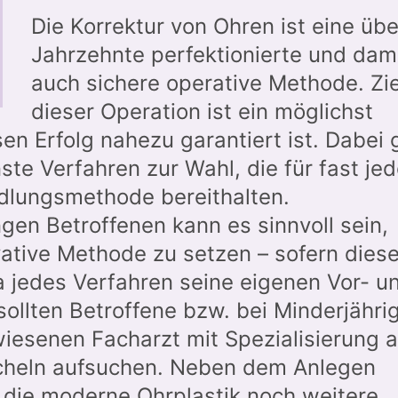
Die Korrektur von Ohren ist eine übe
Jahrzehnte perfektionierte und dam
auch sichere operative Methode. Zie
dieser Operation ist ein möglichst
en Erfolg nahezu garantiert ist. Dabei g
te Verfahren zur Wahl, die für fast je
dlungsmethode bereithalten.
gen Betroffenen kann es sinnvoll sein,
ative Methode zu setzen – sofern dies
a jedes Verfahren seine eigenen Vor- u
 sollten Betroffene bzw. bei Minderjähri
iesenen Facharzt mit Spezialisierung a
scheln aufsuchen. Neben dem Anlegen
 die moderne Ohrplastik noch weitere