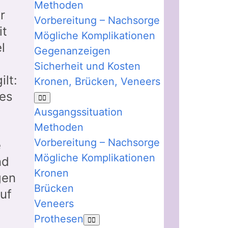
Methoden
r
Vorbereitung – Nachsorge
it
Mögliche Komplikationen
l
Gegenanzeigen
Sicherheit und Kosten
ilt:
Kronen, Brücken, Veneers
des
Ausgangssituation
Methoden
Vorbereitung – Nachsorge
e
Mögliche Komplikationen
nd
Kronen
gen
Brücken
uf
Veneers
Prothesen