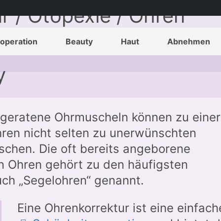
r / Otopexie / Ohren
s, Ärzte und Preise auf
operation
Beauty
Haut
Abnehmen
y
geratene Ohrmuscheln können zu einer
ren nicht selten zu unerwünschten
chen. Die oft bereits angeborene
 Ohren gehört zu den häufigsten
uch „Segelohren“ genannt.
Eine Ohrenkorrektur ist eine einfac