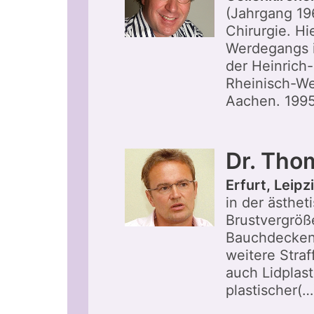
(Jahrgang 196
Chirurgie. Hi
Werdegangs i
der Heinrich-
Rheinisch-We
Aachen. 1995
Dr. Tho
Erfurt, Leipz
in der ästhet
Brustvergröß
Bauchdeckens
weitere Stra
auch Lidplast
plastischer(…