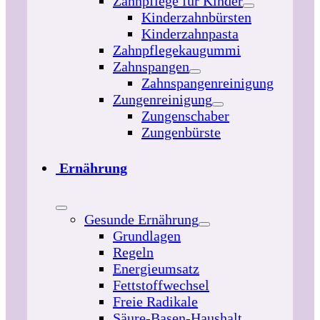
Zahnpflege für Kinder
Kinderzahnbürsten
Kinderzahnpasta
Zahnpflegekaugummi
Zahnspangen
Zahnspangenreinigung
Zungenreinigung
Zungenschaber
Zungenbürste
Ernährung
Gesunde Ernährung
Grundlagen
Regeln
Energieumsatz
Fettstoffwechsel
Freie Radikale
Säure-Basen-Haushalt