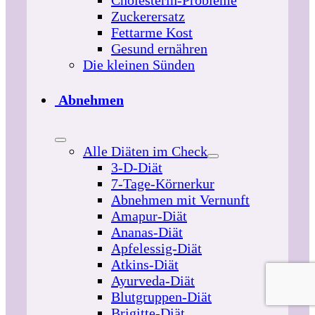
Cholesterin-Probleme
Zuckerersatz
Fettarme Kost
Gesund ernähren
Die kleinen Sünden
Abnehmen
Alle Diäten im Check
3-D-Diät
7-Tage-Körnerkur
Abnehmen mit Vernunft
Amapur-Diät
Ananas-Diät
Apfelessig-Diät
Atkins-Diät
Ayurveda-Diät
Blutgruppen-Diät
Brigitte-Diät