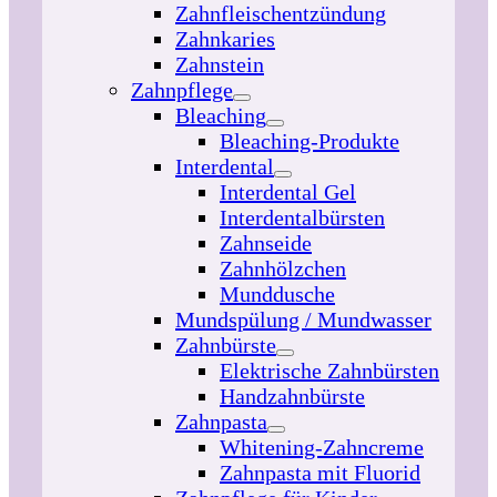
Zahnfleischentzündung
Zahnkaries
Zahnstein
Zahnpflege
Bleaching
Bleaching-Produkte
Interdental
Interdental Gel
Interdentalbürsten
Zahnseide
Zahnhölzchen
Munddusche
Mundspülung / Mundwasser
Zahnbürste
Elektrische Zahnbürsten
Handzahnbürste
Zahnpasta
Whitening-Zahncreme
Zahnpasta mit Fluorid