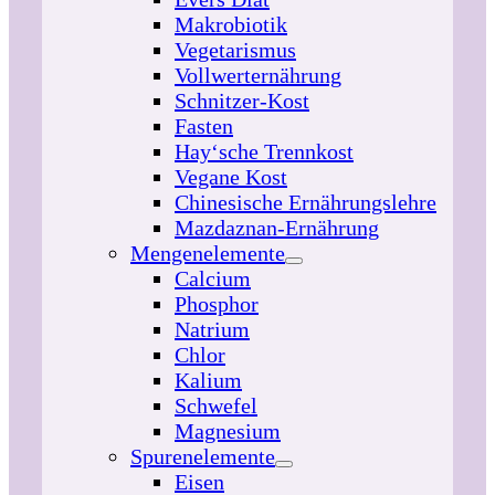
Makrobiotik
Vegetarismus
Vollwerternährung
Schnitzer-Kost
Fasten
Hay‘sche Trennkost
Vegane Kost
Chinesische Ernährungslehre
Mazdaznan-Ernährung
Mengenelemente
Calcium
Phosphor
Natrium
Chlor
Kalium
Schwefel
Magnesium
Spurenelemente
Eisen