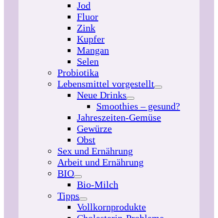
Jod
Fluor
Zink
Kupfer
Mangan
Selen
Probiotika
Lebensmittel vorgestellt
Neue Drinks
Smoothies – gesund?
Jahreszeiten-Gemüse
Gewürze
Obst
Sex und Ernährung
Arbeit und Ernährung
BIO
Bio-Milch
Tipps
Vollkornprodukte