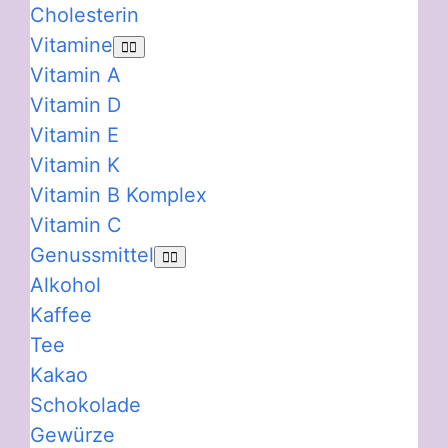
Cholesterin
Vitamine
Vitamin A
Vitamin D
Vitamin E
Vitamin K
Vitamin B Komplex
Vitamin C
Genussmittel
Alkohol
Kaffee
Tee
Kakao
Schokolade
Gewürze