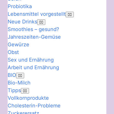
Probiotika
Lebensmittel vorgestellt
Neue Drinks
Smoothies – gesund?
Jahreszeiten-Gemüse
Gewürze
Obst
Sex und Ernährung
Arbeit und Ernährung
BIO
Bio-Milch
Tipps
Vollkornprodukte
Cholesterin-Probleme
Zuckerersatz