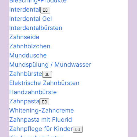
Bleaching-Produkte
Interdental
Interdental Gel
Interdentalbürsten
Zahnseide
Zahnhölzchen
Munddusche
Mundspülung / Mundwasser
Zahnbürste
Elektrische Zahnbürsten
Handzahnbürste
Zahnpasta
Whitening-Zahncreme
Zahnpasta mit Fluorid
Zahnpflege für Kinder