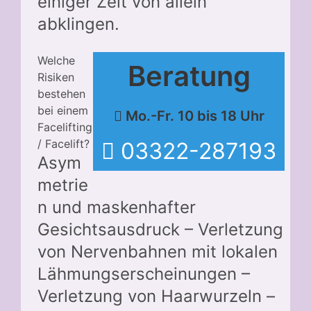
einiger Zeit von allein
abklingen.
Welche
Beratung
Risiken
bestehen
bei einem
Mo.-Fr. 10 bis 18 Uhr
Facelifting
/ Facelift?
03322-287193
Asym
metrie
n und maskenhafter
Gesichtsausdruck – Verletzung
von Nervenbahnen mit lokalen
Lähmungserscheinungen –
Verletzung von Haarwurzeln –