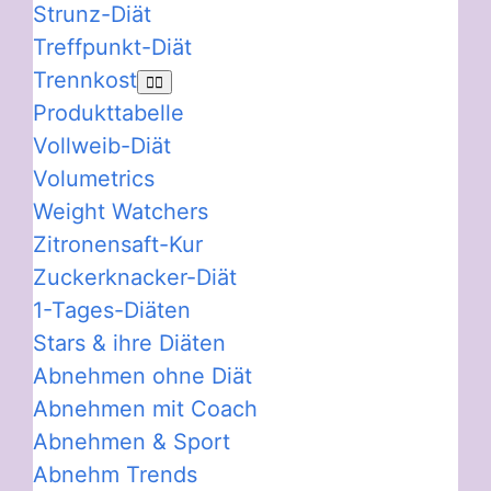
Strunz-Diät
Treffpunkt-Diät
Trennkost
Produkttabelle
Vollweib-Diät
Volumetrics
Weight Watchers
Zitronensaft-Kur
Zuckerknacker-Diät
1-Tages-Diäten
Stars & ihre Diäten
Abnehmen ohne Diät
Abnehmen mit Coach
Abnehmen & Sport
Abnehm Trends