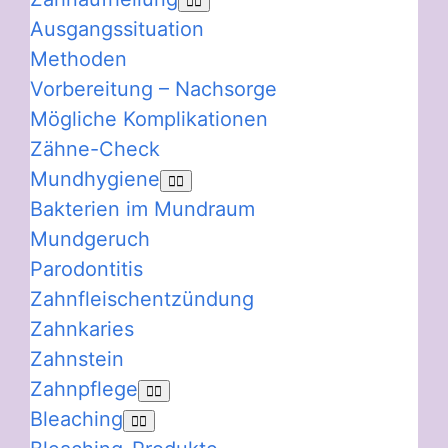
Ausgangssituation
Methoden
Vorbereitung – Nachsorge
Mögliche Komplikationen
Zähne-Check
Mundhygiene
Bakterien im Mundraum
Mundgeruch
Parodontitis
Zahnfleischentzündung
Zahnkaries
Zahnstein
Zahnpflege
Bleaching