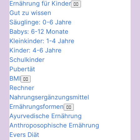
Ernährung für Kinder
Gut zu wissen
Säuglinge: 0-6 Jahre
Babys: 6-12 Monate
Kleinkinder: 1-4 Jahre
Kinder: 4-6 Jahre
Schulkinder
Pubertät
BMI
Rechner
Nahrungsergänzungsmittel
Ernährungsformen
Ayurvedische Ernährung
Anthroposophische Ernährung
Evers Diät