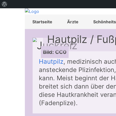
Über
WordPress
Startseite
Ärzte
Schönheits
Hautpilz / Fuß
Bild: CC0
Hautpilz
, medizinisch auc
ansteckende Plizinfektion,
kann. Meist beginnt der 
breitet sich dann über de
diese Hautkrankheit vera
(Fadenplize).