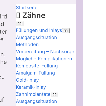
Startseite
Zähne
ird
nd
Füllungen und Inlays
ter
Ausgangssituation
te
Methoden
Vorbereitung – Nachsorge
n.
Mögliche Komplikationen
che
Komposite-Füllung
Amalgam-Füllung
zu
Gold-Inlay
Keramik-Inlay
Zahnimplantate
uf
Ausgangssituation