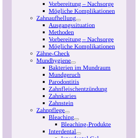
Vorbereitung – Nachsorge
Mögliche Komplikationen
Zahnaufhellung
Ausgangssituation
Methoden
Vorbereitung – Nachsorge
Mögliche Komplikationen
Zähne-Check
Mundhygiene
Bakterien im Mundraum
Mundgeruch
Parodontitis
Zahnfleischentzündung
Zahnkaries
Zahnstein
Zahnpflege
Bleaching
Bleaching-Produkte
Interdental