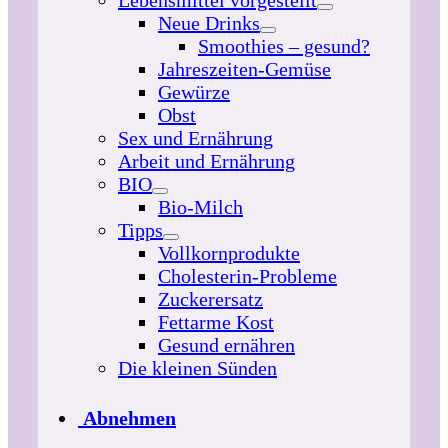
Lebensmittel vorgestellt
Neue Drinks
Smoothies – gesund?
Jahreszeiten-Gemüse
Gewürze
Obst
Sex und Ernährung
Arbeit und Ernährung
BIO
Bio-Milch
Tipps
Vollkornprodukte
Cholesterin-Probleme
Zuckerersatz
Fettarme Kost
Gesund ernähren
Die kleinen Sünden
Abnehmen