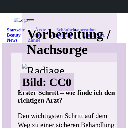
Rhytidektomie
–
Vorbereitung /
Startseite
Ärzte
Schönheitsoperation
Beauty
Haut
Abnehmen
Ernährung
News
Zähne
Nachsorge
Bild: CC0
Erster Schritt – wie finde ich den
richtigen Arzt?
Den wichtigsten Schritt auf dem
Weg zu einer sicheren Behandlung