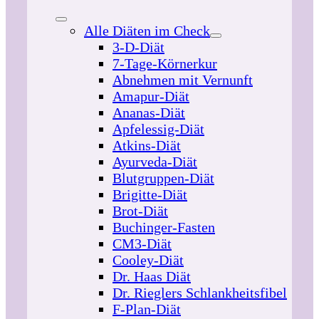
Alle Diäten im Check
3-D-Diät
7-Tage-Körnerkur
Abnehmen mit Vernunft
Amapur-Diät
Ananas-Diät
Apfelessig-Diät
Atkins-Diät
Ayurveda-Diät
Blutgruppen-Diät
Brigitte-Diät
Brot-Diät
Buchinger-Fasten
CM3-Diät
Cooley-Diät
Dr. Haas Diät
Dr. Rieglers Schlankheitsfibel
F-Plan-Diät