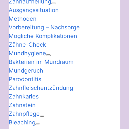
Zahnaufhellung
Ausgangssituation
Methoden
Vorbereitung – Nachsorge
Mögliche Komplikationen
Zähne-Check
Mundhygiene
Bakterien im Mundraum
Mundgeruch
Parodontitis
Zahnfleischentzündung
Zahnkaries
Zahnstein
Zahnpflege
Bleaching