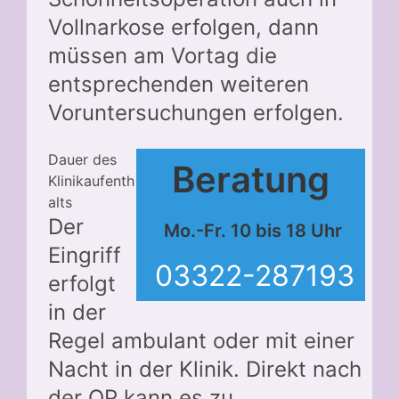
Vollnarkose erfolgen, dann
müssen am Vortag die
entsprechenden weiteren
Voruntersuchungen erfolgen.
Dauer des
Beratung
Klinikaufenth
alts
Der
Mo.-Fr. 10 bis 18 Uhr
Eingriff
03322-287193
erfolgt
in der
Regel ambulant oder mit einer
Nacht in der Klinik. Direkt nach
der OP kann es zu