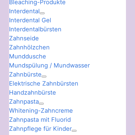
Bleaching-Produkte
Interdental
Interdental Gel
Interdentalbürsten
Zahnseide
Zahnhölzchen
Munddusche
Mundspülung / Mundwasser
Zahnbürste
Elektrische Zahnbürsten
Handzahnbürste
Zahnpasta
Whitening-Zahncreme
Zahnpasta mit Fluorid
Zahnpflege für Kinder