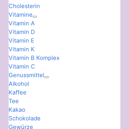
Cholesterin
Vitamine
Vitamin A
Vitamin D
Vitamin E
Vitamin K
Vitamin B Komplex
Vitamin C
Genussmittel
Alkohol
Kaffee
Tee
Kakao
Schokolade
Gewürze