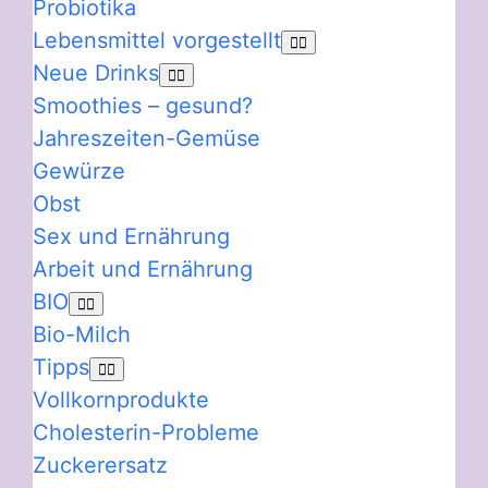
Probiotika
Lebensmittel vorgestellt
Neue Drinks
Smoothies – gesund?
Jahreszeiten-Gemüse
Gewürze
Obst
Sex und Ernährung
Arbeit und Ernährung
BIO
Bio-Milch
Tipps
Vollkornprodukte
Cholesterin-Probleme
Zuckerersatz