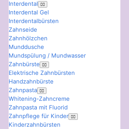
Interdental
Interdental Gel
Interdentalbürsten
Zahnseide
Zahnhölzchen
Munddusche
Mundspülung / Mundwasser
Zahnbürste
Elektrische Zahnbürsten
Handzahnbürste
Zahnpasta
Whitening-Zahncreme
Zahnpasta mit Fluorid
Zahnpflege für Kinder
Kinderzahnbürsten