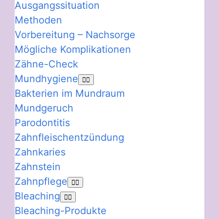
Ausgangssituation
Methoden
Vorbereitung – Nachsorge
Mögliche Komplikationen
Zähne-Check
Mundhygiene
Bakterien im Mundraum
Mundgeruch
Parodontitis
Zahnfleischentzündung
Zahnkaries
Zahnstein
Zahnpflege
Bleaching
Bleaching-Produkte