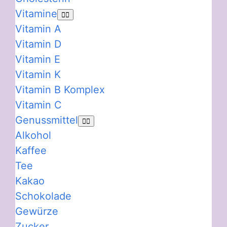
Vitamine
Vitamin A
Vitamin D
Vitamin E
Vitamin K
Vitamin B Komplex
Vitamin C
Genussmittel
Alkohol
Kaffee
Tee
Kakao
Schokolade
Gewürze
Zucker