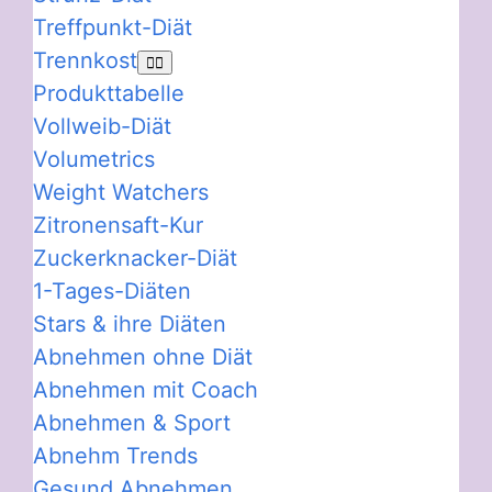
Treffpunkt-Diät
Trennkost
Produkttabelle
Vollweib-Diät
Volumetrics
Weight Watchers
Zitronensaft-Kur
Zuckerknacker-Diät
1-Tages-Diäten
Stars & ihre Diäten
Abnehmen ohne Diät
Abnehmen mit Coach
Abnehmen & Sport
Abnehm Trends
Gesund Abnehmen