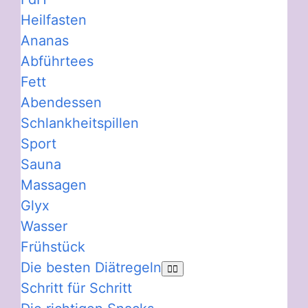
Heilfasten
Ananas
Abführtees
Fett
Abendessen
Schlankheitspillen
Sport
Sauna
Massagen
Glyx
Wasser
Frühstück
Die besten Diätregeln
Schritt für Schritt