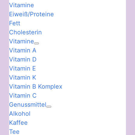
Vitamine
Eiweiß/Proteine
Fett
Cholesterin
Vitamine
Vitamin A
Vitamin D
Vitamin E
Vitamin K
Vitamin B Komplex
Vitamin C
Genussmittel
Alkohol
Kaffee
Tee