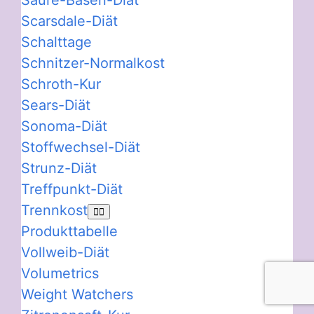
Säure-Basen-Diät
Scarsdale-Diät
Schalttage
Schnitzer-Normalkost
Schroth-Kur
Sears-Diät
Sonoma-Diät
Stoffwechsel-Diät
Strunz-Diät
Treffpunkt-Diät
Trennkost
Produkttabelle
Vollweib-Diät
Volumetrics
Weight Watchers