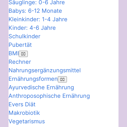
Säuglinge: 0-6 Jahre
Babys: 6-12 Monate
Kleinkinder: 1-4 Jahre
Kinder: 4-6 Jahre
Schulkinder
Pubertät
BMI
Rechner
Nahrungsergänzungsmittel
Ernährungsformen
Ayurvedische Ernährung
Anthroposophische Ernährung
Evers Diät
Makrobiotik
Vegetarismus