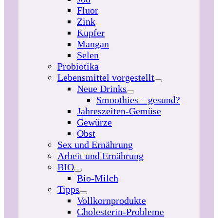
Fluor
Zink
Kupfer
Mangan
Selen
Probiotika
Lebensmittel vorgestellt
Neue Drinks
Smoothies – gesund?
Jahreszeiten-Gemüse
Gewürze
Obst
Sex und Ernährung
Arbeit und Ernährung
BIO
Bio-Milch
Tipps
Vollkornprodukte
Cholesterin-Probleme