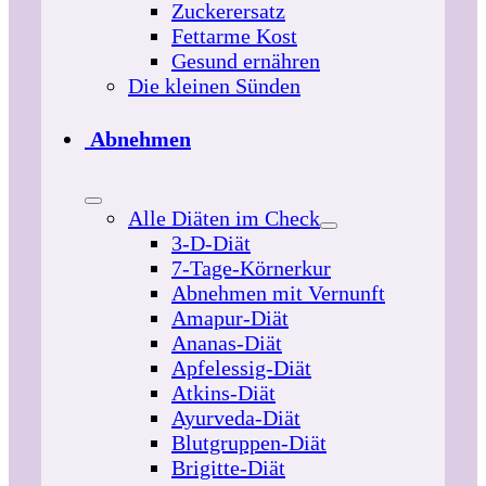
Zuckerersatz
Fettarme Kost
Gesund ernähren
Die kleinen Sünden
Abnehmen
Alle Diäten im Check
3-D-Diät
7-Tage-Körnerkur
Abnehmen mit Vernunft
Amapur-Diät
Ananas-Diät
Apfelessig-Diät
Atkins-Diät
Ayurveda-Diät
Blutgruppen-Diät
Brigitte-Diät