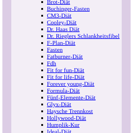
Brot-Diät
Buchinger-Fasten
CM3-Diät
Cooley-Diät
Dr. Haas Diät
Dr. Rieglers Schlankheitsfibel
F-Plan-Diät
Fasten
Fatburner-Diät
Fdh
Fit for fun-Diät
Fit for life-Diät
Forever young-Diät
Formula-Diät
Fünf-Elemente-Diät
Glyx-Diät
Haysche Trennkost
Hollywood-Diät
Humplik-Kur
Ideal-Diät