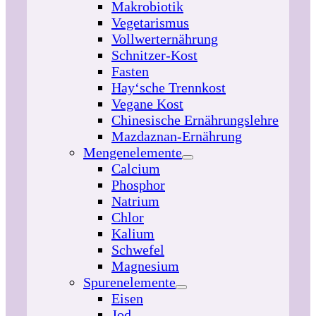
Makrobiotik
Vegetarismus
Vollwerternährung
Schnitzer-Kost
Fasten
Hay‘sche Trennkost
Vegane Kost
Chinesische Ernährungslehre
Mazdaznan-Ernährung
Mengenelemente
Calcium
Phosphor
Natrium
Chlor
Kalium
Schwefel
Magnesium
Spurenelemente
Eisen
Jod