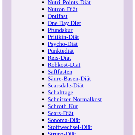
Nutri-Points-Diät
Nutron-Diät
Optifast
One Day Diet
Pfundskur
Pritikin-Diät
Psycho-Diät
Punktediät
Reis-Diät
Rohkost-Diät
Saftfasten
Säure-Basen-Diät
Scarsdale-Diät
Schalttage
Schnitzer-Normalkost
Schroth-Kur
Sears-Diät
Sonoma-Diät
Stoffwechsel-Diät
Strunz-Diät