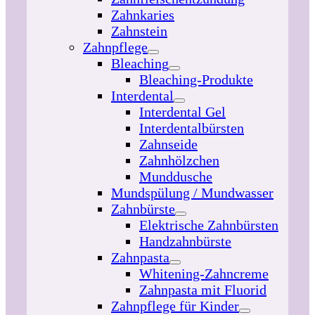
Zahnkaries
Zahnstein
Zahnpflege
Bleaching
Bleaching-Produkte
Interdental
Interdental Gel
Interdentalbürsten
Zahnseide
Zahnhölzchen
Munddusche
Mundspülung / Mundwasser
Zahnbürste
Elektrische Zahnbürsten
Handzahnbürste
Zahnpasta
Whitening-Zahncreme
Zahnpasta mit Fluorid
Zahnpflege für Kinder