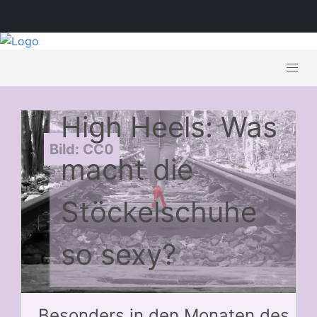
High Heels: Was
Bild: CC0
macht die
Stöckelschuhe
so sexy?
Besonders in den Monaten des