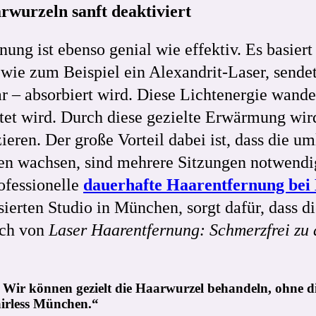
rwurzeln sanft deaktiviert
nung ist ebenso genial wie effektiv. Es basie
wie zum Beispiel ein Alexandrit-Laser, sende
 – absorbiert wird. Diese Lichtenergie wande
itet wird. Durch diese gezielte Erwärmung wird
ieren. Der große Vorteil dabei ist, dass die 
en wachsen, sind mehrere Sitzungen notwendig,
ofessionelle
dauerhafte Haarentfernung bei 
erten Studio in München, sorgt dafür, dass d
sch von
Laser Haarentfernung: Schmerzfrei zu 
d. Wir können gezielt die Haarwurzel behandeln, ohne d
Hairless München.“