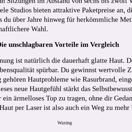
ehn Sitzungen im Abstand von sechs bis zwölf
le Studios bieten attraktive Paketpreise an, 
s du über Jahre hinweg für herkömmliche Meth
haftlichere Wahl.
ie unschlagbaren Vorteile im Vergleich
nung ist natürlich die dauerhaft glatte Haut. 
bensqualität spürbar. Du gewinnst wertvolle Ze
ig gehören Hautprobleme wie Rasurbrand, ein
es neue Hautgefühl stärkt das Selbstbewusstse
ein ärmelloses Top zu tragen, ohne dir Geda
Haut per Laser ist also auch ein Weg zu mehr
Waxing