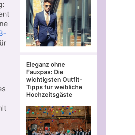
g:
ent
ine
3-
ür
Eleganz ohne
Fauxpas: Die
wichtigsten Outfit-
Tipps für weibliche
es
Hochzeitsgäste
lt