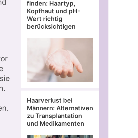
nd
finden: Haartyp,
Kopfhaut und pH-
Wert richtig
berücksichtigen
vor
e
sie
n.
Haarverlust bei
en.
Männern: Alternativen
zu Transplantation
und Medikamenten