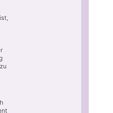
st,
r
g
 zu
ch
ent