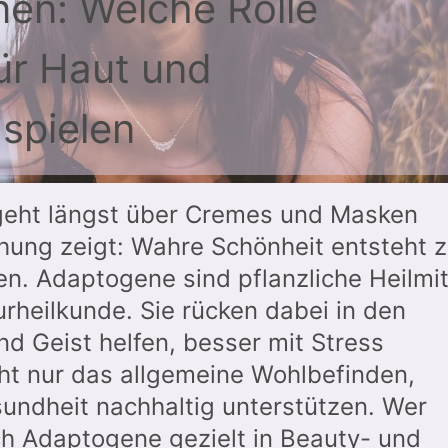
nen: Welche Rolle
ür Haut und
spielen
geht längst über Cremes und Masken
hung zeigt: Wahre Schönheit entsteht 
en. Adaptogene sind pflanzliche Heilmit
urheilkunde. Sie rücken dabei in den
nd Geist helfen, besser mit Stress
t nur das allgemeine Wohlbefinden,
undheit nachhaltig unterstützen. Wer
ch Adaptogene gezielt in Beauty- und