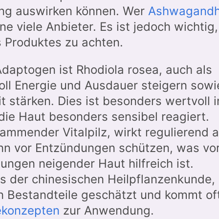
rung auswirken können. Wer
Ashwagand
ne viele Anbieter. Es ist jedoch wichtig,
s Produktes zu achten.
Adaptogen ist Rhodiola rosea, auch als
oll Energie und Ausdauer steigern sowi
t stärken. Dies ist besonders wertvoll i
ie Haut besonders sensibel reagiert.
tammender Vitalpilz, wirkt regulierend 
n vor Entzündungen schützen, was vo
tungen neigender Haut hilfreich ist.
s der chinesischen Heilpflanzenkunde,
en Bestandteile geschätzt und kommt oft
ekonzepten
zur Anwendung.