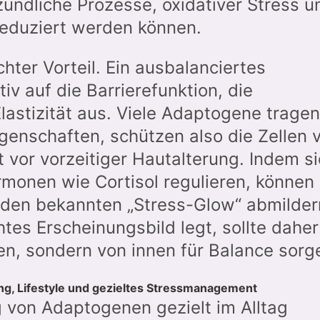
ndliche Prozesse, oxidativer Stress u
eduziert werden können.
chter Vorteil. Ein ausbalanciertes
tiv auf die Barrierefunktion, die
Elastizität aus. Viele Adaptogene tragen
igenschaften, schützen also die Zellen 
t vor vorzeitiger Hautalterung. Indem si
monen wie Cortisol regulieren, können 
d den bekannten „Stress-Glow“ abmilder
tes Erscheinungsbild legt, sollte daher
en, sondern von innen für Balance sorg
ng, Lifestyle und gezieltes Stressmanagement
g von Adaptogenen gezielt im Alltag