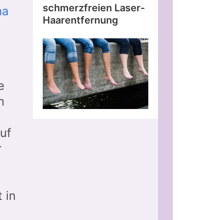
schmerzfreien Laser-
ha
Haarentfernung
e
n
auf
r
 in