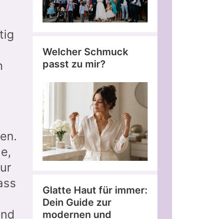
tig
Welcher Schmuck
passt zu mir?
n
ten.
e,
ur
ass
Glatte Haut für immer:
Dein Guide zur
und
modernen und