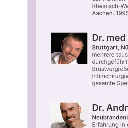
Rheinisch-We
Aachen. 1995
Dr. med
Stuttgart, N
mehrere taus
durchgeführt 
Brustvergröß
Intimchirurgi
gesamte Spek
Dr. And
Neubranden
Erfahrung in