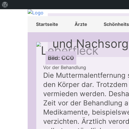
Über
WordPress
Muttermalentf
Startseite
Ärzte
Schönheits
und Nachsorg
Bild: CC0
Vor der Behandlung
Die Muttermalentfernung st
den Körper dar. Trotzdem 
vermieden werden. Deshalb
Zeit vor der Behandlung 
Medikamente, beispielswe
verzichten. Ärztlich veror