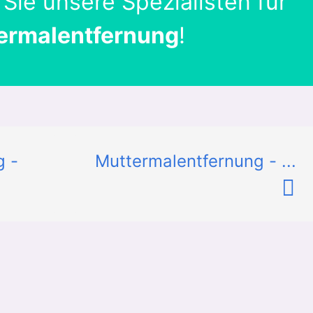
 Sie unsere Spezialisten für
ermalentfernung
!
g -
Muttermalentfernung - ...