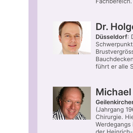
Fachbereich. 
Dr. Hol
Düsseldorf
:
Schwerpunkte
Brustvergröss
Bauchdeckens
führt er alle
Michael
Geilenkirche
(Jahrgang 196
Chirurgie. Hi
Werdegangs i
der Heinrich-