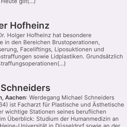
Heute gilt(…)
ger Hofheinz
 Dr. Holger Hofheinz hat besondere
 in den Bereichen Brustoperationen,
erung, Faceliftings, Liposuktionen und
traffungen sowie Lidplastiken. Grundsätzlich
 Straffungsoperationen(…)
 Schneiders
n, Aachen
: Werdegang Michael Schneiders
4) ist Facharzt für Plastische und Ästhetische
er wichtige Stationen seines beruflichen
m Überblick: Studium der Humanmedizin an
Heine-Universität in Düsseldorf sowie an der