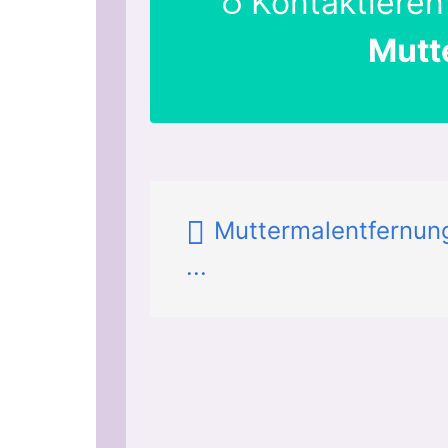
Kontaktieren
Mutt
Muttermalentfernun
...