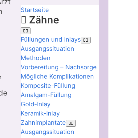
rzt
Startseite
n
Zähne
Füllungen und Inlays
Ausgangssituation
Methoden
Vorbereitung – Nachsorge
Mögliche Komplikationen
n
Komposite-Füllung
de
Amalgam-Füllung
Gold-Inlay
Keramik-Inlay
m
Zahnimplantate
Ausgangssituation