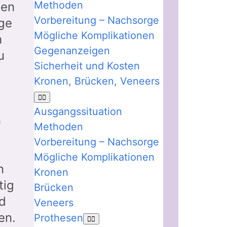
Methoden
hen
Vorbereitung – Nachsorge
age
Mögliche Komplikationen
h
Gegenanzeigen
u
Sicherheit und Kosten
Kronen, Brücken, Veneers
Ausgangssituation
n
Methoden
e
Vorbereitung – Nachsorge
Mögliche Komplikationen
n
Kronen
tig
Brücken
nd
Veneers
en.
Prothesen