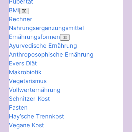
Pubertät
BMI
Rechner
Nahrungsergänzungsmittel
Ernährungsformen
Ayurvedische Ernährung
Anthroposophische Ernährung
Evers Diät
Makrobiotik
Vegetarismus
Vollwerternährung
Schnitzer-Kost
Fasten
Hay‘sche Trennkost
Vegane Kost