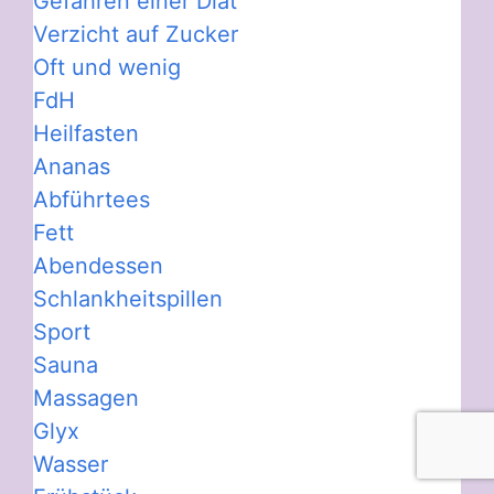
Gefahren einer Diät
Verzicht auf Zucker
Oft und wenig
FdH
Heilfasten
Ananas
Abführtees
Fett
Abendessen
Schlankheitspillen
Sport
Sauna
Massagen
Glyx
Wasser