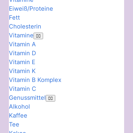
Eiweiß/Proteine
Fett
Cholesterin
Vitamine
Vitamin A
Vitamin D
Vitamin E
Vitamin K
Vitamin B Komplex
Vitamin C
Genussmittel
Alkohol
Kaffee
Tee