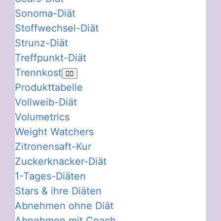
Sonoma-Diät
Stoffwechsel-Diät
Strunz-Diät
Treffpunkt-Diät
Trennkost
Produkttabelle
Vollweib-Diät
Volumetrics
Weight Watchers
Zitronensaft-Kur
Zuckerknacker-Diät
1-Tages-Diäten
Stars & ihre Diäten
Abnehmen ohne Diät
Abnehmen mit Coach