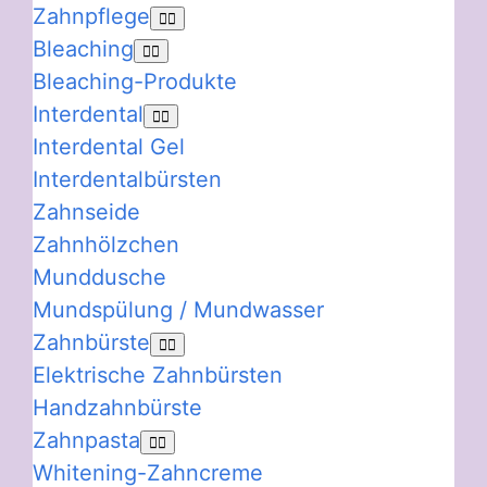
Zahnpflege
Bleaching
Bleaching-Produkte
Interdental
Interdental Gel
Interdentalbürsten
Zahnseide
Zahnhölzchen
Munddusche
Mundspülung / Mundwasser
Zahnbürste
Elektrische Zahnbürsten
Handzahnbürste
Zahnpasta
Whitening-Zahncreme