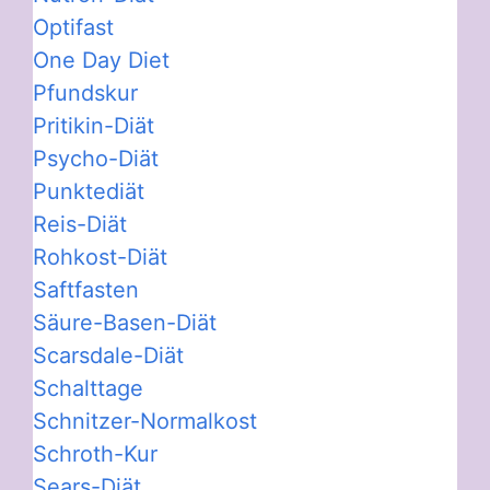
Optifast
One Day Diet
Pfundskur
Pritikin-Diät
Psycho-Diät
Punktediät
Reis-Diät
Rohkost-Diät
Saftfasten
Säure-Basen-Diät
Scarsdale-Diät
Schalttage
Schnitzer-Normalkost
Schroth-Kur
Sears-Diät