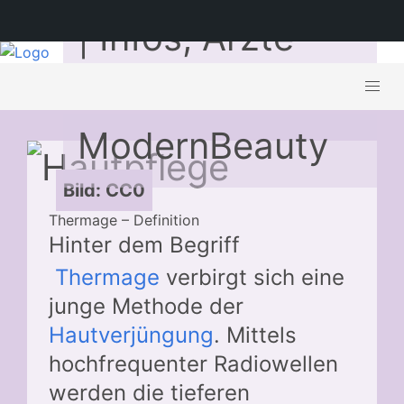
| Infos, Ärzte
und Preise bei
ModernBeauty
Bild: CC0
Thermage – Definition
Hinter dem Begriff
Thermage
verbirgt sich eine
junge Methode der
Hautverjüngung
. Mittels
hochfrequenter Radiowellen
werden die tieferen