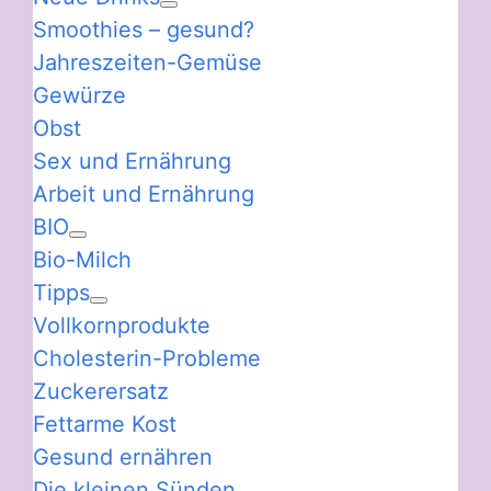
Smoothies – gesund?
Jahreszeiten-Gemüse
Gewürze
Obst
Sex und Ernährung
Arbeit und Ernährung
BIO
Bio-Milch
Tipps
Vollkornprodukte
Cholesterin-Probleme
Zuckerersatz
Fettarme Kost
Gesund ernähren
Die kleinen Sünden