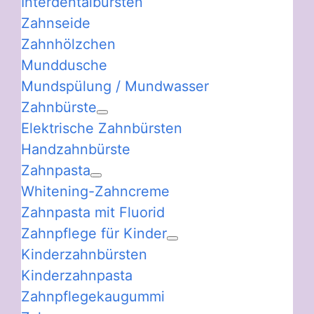
Interdentalbürsten
Zahnseide
Zahnhölzchen
Munddusche
Mundspülung / Mundwasser
Zahnbürste
Elektrische Zahnbürsten
Handzahnbürste
Zahnpasta
Whitening-Zahncreme
Zahnpasta mit Fluorid
Zahnpflege für Kinder
Kinderzahnbürsten
Kinderzahnpasta
Zahnpflegekaugummi