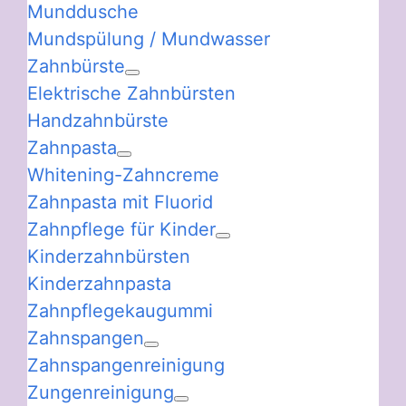
Munddusche
Mundspülung / Mundwasser
Zahnbürste
Elektrische Zahnbürsten
Handzahnbürste
Zahnpasta
Whitening-Zahncreme
Zahnpasta mit Fluorid
Zahnpflege für Kinder
Kinderzahnbürsten
Kinderzahnpasta
Zahnpflegekaugummi
Zahnspangen
Zahnspangenreinigung
Zungenreinigung