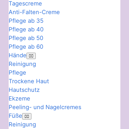
Tagescreme
Anti-Falten-Creme
Pflege ab 35
Pflege ab 40
Pflege ab 50
Pflege ab 60
Hände
Reinigung
Pflege
Trockene Haut
Hautschutz
Ekzeme
Peeling- und Nagelcremes
Füße
Reinigung