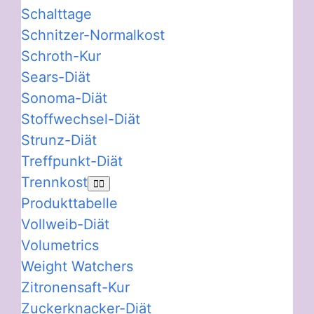
Schalttage
Schnitzer-Normalkost
Schroth-Kur
Sears-Diät
Sonoma-Diät
Stoffwechsel-Diät
Strunz-Diät
Treffpunkt-Diät
Trennkost
Produkttabelle
Vollweib-Diät
Volumetrics
Weight Watchers
Zitronensaft-Kur
Zuckerknacker-Diät