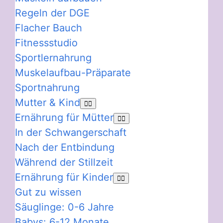
Regeln der DGE
Flacher Bauch
Fitnessstudio
Sportlernahrung
Muskelaufbau-Präparate
Sportnahrung
Mutter & Kind
Ernährung für Mütter
In der Schwangerschaft
Nach der Entbindung
Während der Stillzeit
Ernährung für Kinder
Gut zu wissen
Säuglinge: 0-6 Jahre
Babys: 6-12 Monate