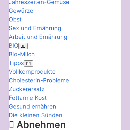
Jahreszeiten-Gemüse
Gewürze
Obst
Sex und Ernährung
Arbeit und Ernährung
BIO
Bio-Milch
Tipps
Vollkornprodukte
Cholesterin-Probleme
Zuckerersatz
Fettarme Kost
Gesund ernähren
Die kleinen Sünden
Abnehmen