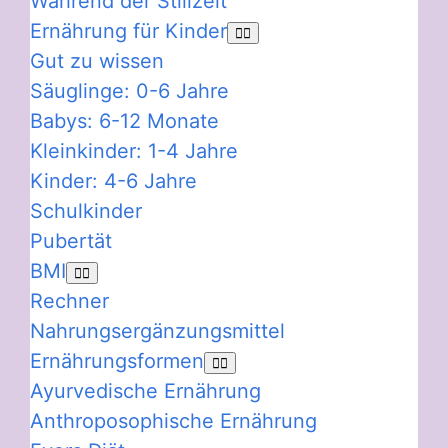
Während der Stillzeit
Ernährung für Kinder
Gut zu wissen
Säuglinge: 0-6 Jahre
Babys: 6-12 Monate
Kleinkinder: 1-4 Jahre
Kinder: 4-6 Jahre
Schulkinder
Pubertät
BMI
Rechner
Nahrungsergänzungsmittel
Ernährungsformen
Ayurvedische Ernährung
Anthroposophische Ernährung