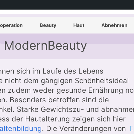
raffung | Infos, Ärzte
operation
Beauty
Haut
Abnehmen
uf ModernBeauty
nen sich im Laufe des Lebens
e nicht dem gängigen Schönheitsideal
en zudem weder gesunde Ernährung n
n. Besonders betroffen sind die
nkel. Starke Gewichtszu- und abnahme
ess der Hautalterung zeigen sich hier
altenbildung
. Die Veränderungen von