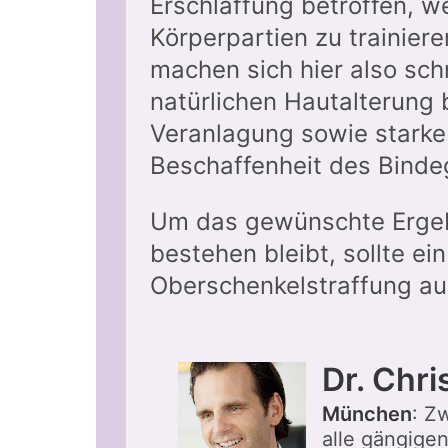
Erschlaffung betroffen, we
Körperpartien zu trainiere
machen sich hier also sc
natürlichen Hautalterung 
Veranlagung sowie starke
Beschaffenheit des Bind
Um das gewünschte Ergebn
bestehen bleibt, sollte ei
Oberschenkelstraffung a
Dr. Chri
München
: Z
alle gängige