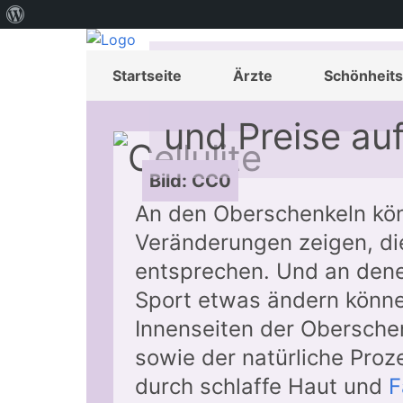
Über
WordPress
Oberschenkelst
Startseite
Ärzte
Schönheits
und Preise a
Bild: CC0
An den Oberschenkeln kön
Veränderungen zeigen, di
entsprechen. Und an den
Sport etwas ändern könne
Innenseiten der Obersche
sowie der natürliche Proz
durch schlaffe Haut und
F