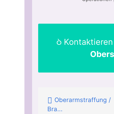
Kontaktieren
Obers
Oberarmstraffung /
Bra...