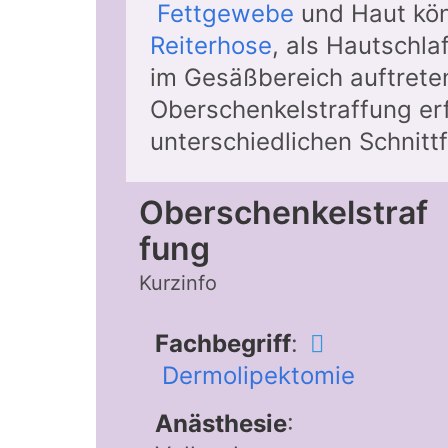
Fettgewebe
und Haut kön
Reiterhose
, als Hautschla
im Gesäßbereich auftreten
Oberschenkelstraffung er
unterschiedlichen Schnitt
Oberschenkelstraf
fung
Kurzinfo
Fachbegriff
:
Dermolipektomie
Anästhesie
: