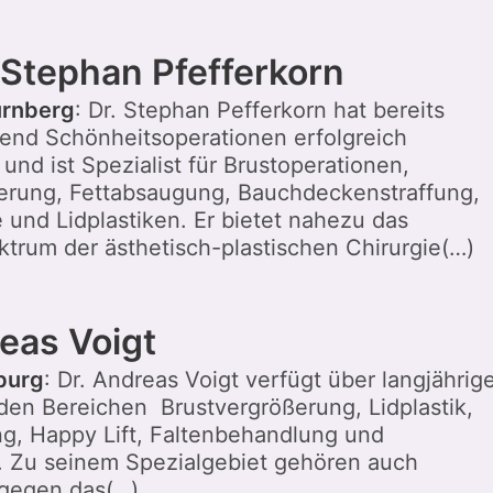
 Stephan Pfefferkorn
ürnberg
: Dr. Stephan Pefferkorn hat bereits
end Schönheitsoperationen erfolgreich
und ist Spezialist für Brustoperationen,
erung, Fettabsaugung, Bauchdeckenstraffung,
e und Lidplastiken. Er bietet nahezu das
trum der ästhetisch-plastischen Chirurgie(…)
reas Voigt
burg
: Dr. Andreas Voigt verfügt über langjährig
 den Bereichen Brustvergrößerung, Lidplastik,
g, Happy Lift, Faltenbehandlung und
. Zu seinem Spezialgebiet gehören auch
gegen das(…)