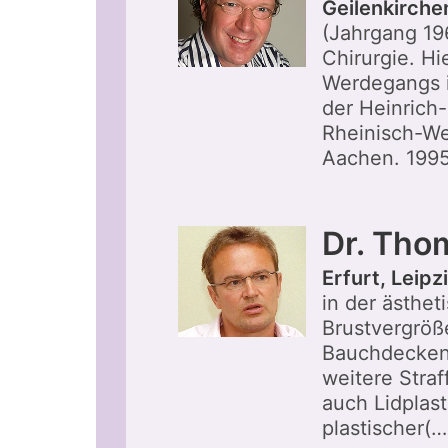
Geilenkirche
(Jahrgang 196
Chirurgie. Hi
Werdegangs i
der Heinrich-
Rheinisch-We
Aachen. 1995
Dr. Tho
Erfurt, Leipz
in der ästhet
Brustvergröß
Bauchdeckens
weitere Stra
auch Lidplast
plastischer(…