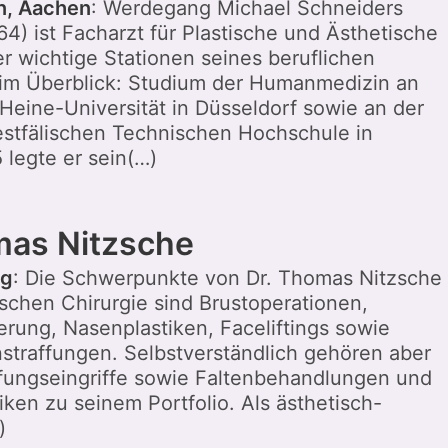
n, Aachen
: Werdegang Michael Schneiders
4) ist Facharzt für Plastische und Ästhetische
er wichtige Stationen seines beruflichen
m Überblick: Studium der Humanmedizin an
Heine-Universität in Düsseldorf sowie an der
stfälischen Technischen Hochschule in
 legte er sein(…)
mas Nitzsche
ig
: Die Schwerpunkte von Dr. Thomas Nitzsche
ischen Chirurgie sind Brustoperationen,
erung, Nasenplastiken, Faceliftings sowie
traffungen. Selbstverständlich gehören aber
ffungseingriffe sowie Faltenbehandlungen und
iken zu seinem Portfolio. Als ästhetisch-
)