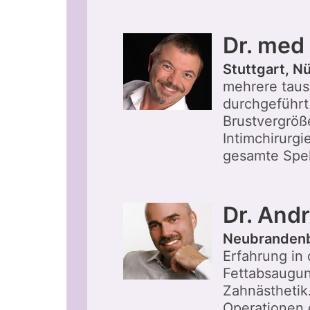
Dr. med
Stuttgart, N
mehrere taus
durchgeführt 
Brustvergröß
Intimchirurgi
gesamte Spek
Dr. And
Neubranden
Erfahrung in
Fettabsaugun
Zahnästhetik
Operationen 