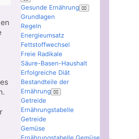
Gesunde Ernährung
Grundlagen
gen
Regeln
e
Energieumsatz
Fettstoffwechsel
Freie Radikale
Säure-Basen-Haushalt
Erfolgreiche Diät
nes
Bestandteile der
Ernährung
n.
Getreide
Ernährungstabelle
r
Getreide
m
Gemüse
Ernährungstabelle Gemüse