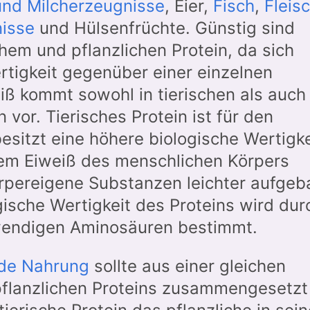
und Milcherzeugnisse
, Eier,
Fisch
,
Fleis
isse
und Hülsenfrüchte. Günstig sind
hem und pflanzlichen Protein, da sich
ertigkeit gegenüber einer einzelnen
iß kommt sowohl in tierischen als auch 
 vor. Tierisches Protein ist für den
esitzt eine höhere biologische Wertigke
em Eiweiß des menschlichen Körpers
örpereigene Substanzen leichter aufgeb
ische Wertigkeit des Proteins wird dur
wendigen Aminosäuren bestimmt.
de Nahrung
sollte aus einer gleichen
pflanzlichen Proteins zusammengesetzt