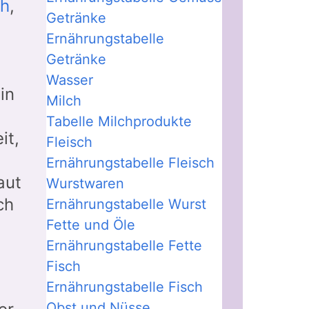
ch
,
Getränke
Ernährungstabelle
Getränke
Wasser
in
Milch
Tabelle Milchprodukte
it,
Fleisch
Ernährungstabelle Fleisch
aut
Wurstwaren
ch
Ernährungstabelle Wurst
Fette und Öle
Ernährungstabelle Fette
Fisch
Ernährungstabelle Fisch
Obst und Nüsse