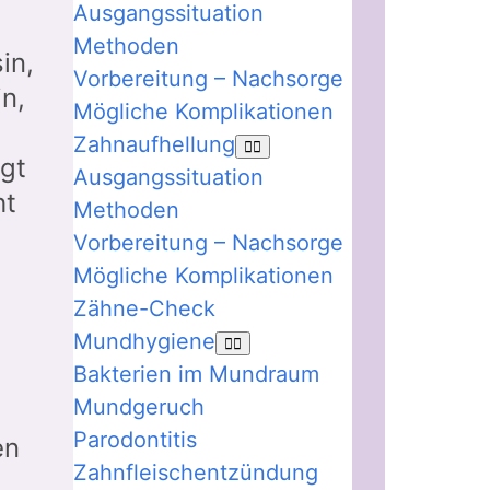
Ausgangssituation
Methoden
in,
Vorbereitung – Nachsorge
in,
Mögliche Komplikationen
Zahnaufhellung
igt
Ausgangssituation
ht
Methoden
Vorbereitung – Nachsorge
Mögliche Komplikationen
Zähne-Check
Mundhygiene
Bakterien im Mundraum
Mundgeruch
Parodontitis
en
Zahnfleischentzündung