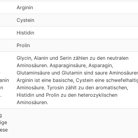
Arginin
Cystein
Histidin
Prolin
Glycin, Alanin und Serin zählen zu den neutralen
.
Aminosäuren. Asparaginsäure, Asparagin,
e
Glutaminsäure und Glutamin sind saure Aminosäuren
anin
Arginin ist eine basische, Cystein eine schwefelhalti
an
Aminosäure. Tyrosin zählt zu den aromatischen,
.
Histidin und Prolin zu den heterozyklischen
Aminosäuren.
g
dige
hese