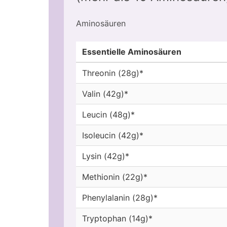
Aminosäuren
Essentielle Aminosäuren
Threonin (28g)*
Valin (42g)*
Leucin (48g)*
Isoleucin (42g)*
Lysin (42g)*
Methionin (22g)*
Phenylalanin (28g)*
Tryptophan (14g)*