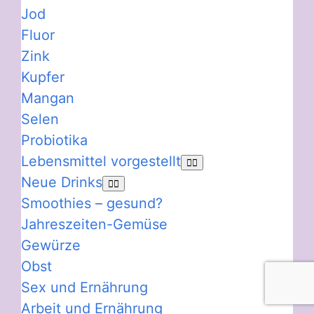
Jod
Fluor
Zink
Kupfer
Mangan
Selen
Probiotika
Lebensmittel vorgestellt
Neue Drinks
Smoothies – gesund?
Jahreszeiten-Gemüse
Gewürze
Obst
Sex und Ernährung
Arbeit und Ernährung