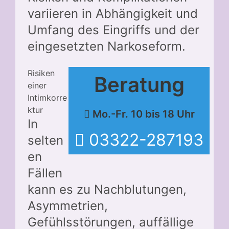
variieren in Abhängigkeit und
Umfang des Eingriffs und der
eingesetzten Narkoseform.
Risiken
Beratung
einer
Intimkorre
ktur
Mo.-Fr. 10 bis 18 Uhr
In
03322-287193
selten
en
Fällen
kann es zu Nachblutungen,
Asymmetrien,
Gefühlsstörungen, auffällige