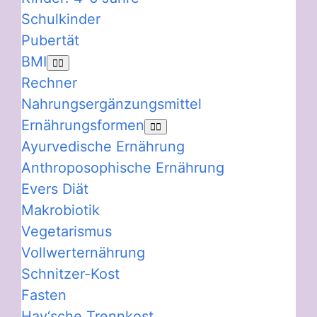
Schulkinder
Pubertät
BMI
Rechner
Nahrungsergänzungsmittel
Ernährungsformen
Ayurvedische Ernährung
Anthroposophische Ernährung
Evers Diät
Makrobiotik
Vegetarismus
Vollwerternährung
Schnitzer-Kost
Fasten
Hay‘sche Trennkost