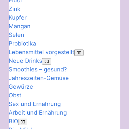
Fluor
Zink
Kupfer
Mangan
Selen
Probiotika
Lebensmittel vorgestellt
Neue Drinks
Smoothies – gesund?
Jahreszeiten-Gemüse
Gewürze
Obst
Sex und Ernährung
Arbeit und Ernährung
BIO