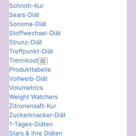
Schroth-Kur
Sears-Diät
Sonoma-Diät
Stoffwechsel-Diät
Strunz-Diät
Treffpunkt-Diät
Trennkost
Produkttabelle
Vollweib-Diät
Volumetrics
Weight Watchers
Zitronensaft-Kur
Zuckerknacker-Diät
1-Tages-Diäten
Stars & ihre Diäten