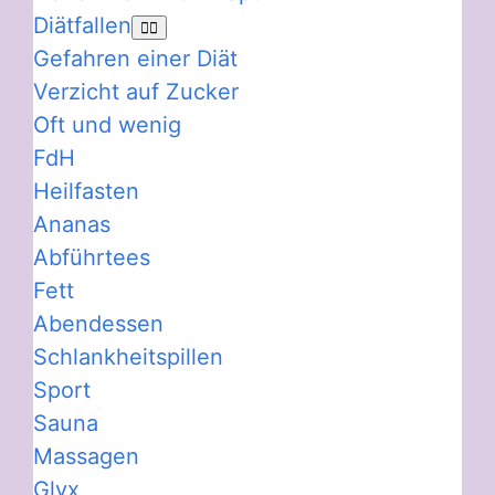
Diätfallen
Gefahren einer Diät
Verzicht auf Zucker
Oft und wenig
FdH
Heilfasten
Ananas
Abführtees
Fett
Abendessen
Schlankheitspillen
Sport
Sauna
Massagen
Glyx