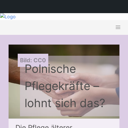
Bild: CC0
Polnische
Pflegekräfte –
lohnt sich das?
Die Pflege älterer