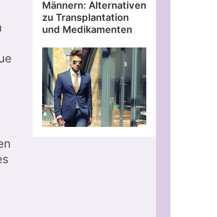
Männern: Alternativen
zu Transplantation
h
und Medikamenten
ue
en
es