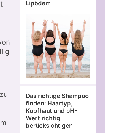
Lipödem
t
von
lig
 zu
Das richtige Shampoo
finden: Haartyp,
Kopfhaut und pH-
Wert richtig
um
berücksichtigen