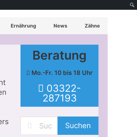
Ernährung
News
Zähne
Beratung
Mo.-Fr. 10 bis 18 Uhr
nt
03322-
en
287193
ers
Suchen