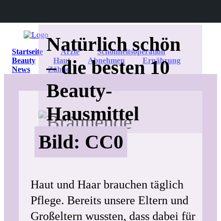
Natürlich schön
Startseite
Ärzte
Schönheitsoperation
Beauty
– die besten 10
Haut
Abnehmen
Ernährung
News
Zähne
Beauty-
Hausmittel
Bild: CC0
Haut und Haar brauchen täglich
Pflege. Bereits unsere Eltern und
Großeltern wussten, dass dabei für