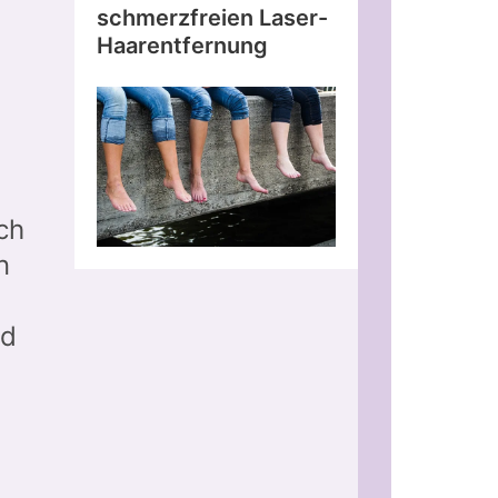
schmerzfreien Laser-
Haarentfernung
ch
n
nd