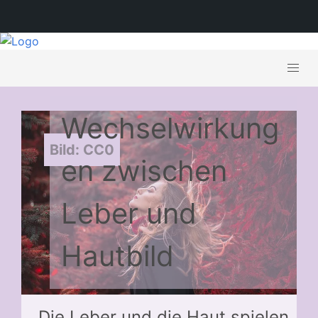
Wechselwirkung
Bild: CC0
en zwischen
Leber und
Hautbild
Die Leber und die Haut spielen