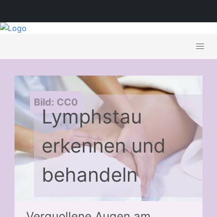
Bild: CC0
Lymphstau
erkennen und
behandeln
Verquollene Augen am