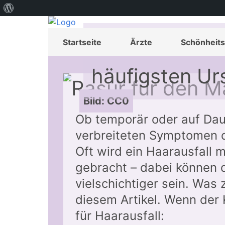
Über
WordPress
Wenn der Kopf
Startseite
Ärzte
Schönheits
häufigsten Ur
Bild: CC0
Ob temporär oder auf Dau
verbreiteten Symptomen 
Oft wird ein Haarausfall 
gebracht – dabei können 
vielschichtiger sein. Was 
diesem Artikel. Wenn der 
für Haarausfall: