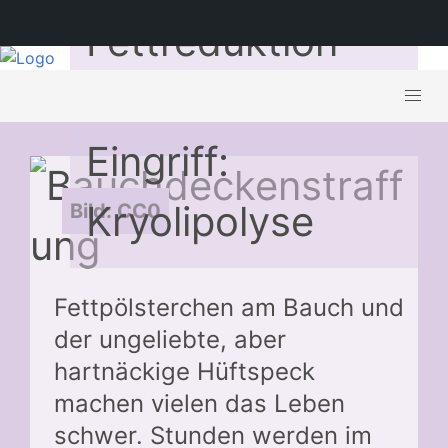
Fettreduktion
ohne operativen
Eingriff:
Kryolipolyse
Bild: CC0
Fettpölsterchen am Bauch und
der ungeliebte, aber
hartnäckige Hüftspeck
machen vielen das Leben
schwer. Stunden werden im