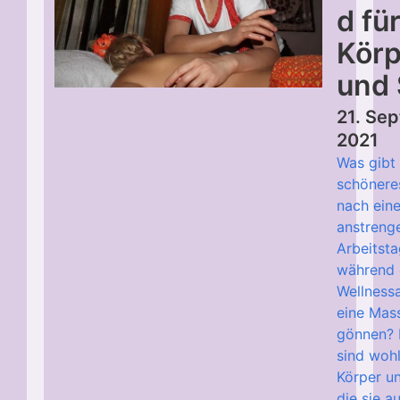
d fü
Körp
und 
21. Se
2021
Was gibt
schöneres
nach ein
anstreng
Arbeitst
während 
Wellness
eine Mas
gönnen?
sind wohl
Körper un
die sie a