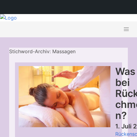
Stichword-Archiv: Massagen
Was
bei
Rüc
chm
n?
1. Juli
Rückens