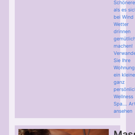
Schönere
als es si
bei Wind
Wetter
drinnen
gemütlic
machen!
Verwande
Sie Ihre
Wohnung 
ein kleine
ganz
persönli
Wellness
Spa....
Ar
ansehen
Mas