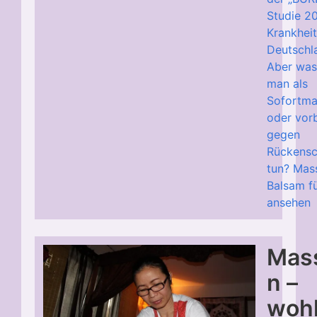
Studie 2
Krankheit
Deutschla
Aber was
man als
Sofortm
oder vor
gegen
Rückens
tun? Mas
Balsam fü
ansehen
Mas
n –
woh