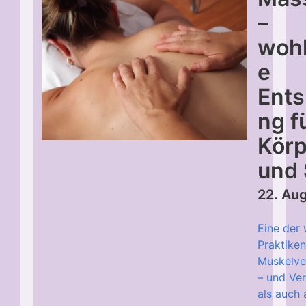
–
woh
e
Ent
ng f
Körp
und 
22. Au
Eine der 
Praktike
Muskelv
– und Ve
als auch