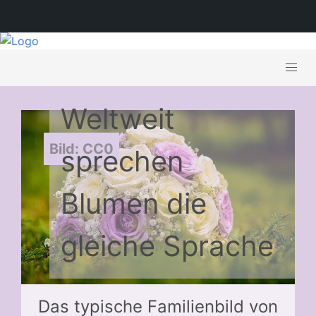
Weltweit
Bild: CC0
sprechen
Blumen die
gleiche Sprache
Das typische Familienbild von