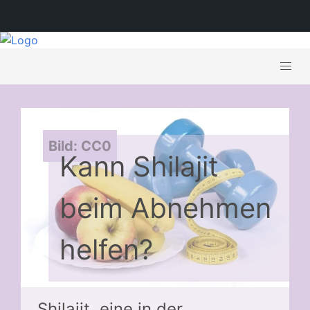
Bild: CC0
Kann Shilajit
beim Abnehmen
helfen?
Shilajit, eine in der