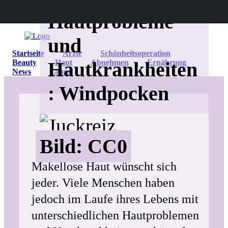
Hautprobleme
und
Startseite
Ärzte
Schönheitsoperation
Beauty
Hautkrankheiten
Haut
Abnehmen
Ernährung
News
Zähne
: Windpocken
Bild: CC0
Makellose Haut wünscht sich
jeder. Viele Menschen haben
jedoch im Laufe ihres Lebens mit
unterschiedlichen Hautproblemen