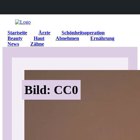
Startseite
Ärzte
Schönheitsoperation
Beauty
Haut
Abnehmen
Ernährung
News
Zähne
Bild: CC0