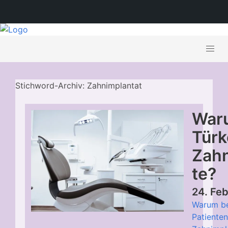
Stichword-Archiv: Zahnimplantat
Waru
Türk
Zah
te?
24. Fe
Warum b
Patienten