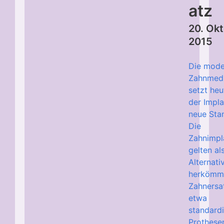
atz
20. Ok
2015
Die mode
Zahnmedi
setzt heu
der Impla
neue Sta
Die
Zahnimpl
gelten al
Alternat
herkömm
Zahnersa
etwa
standardi
Prothese