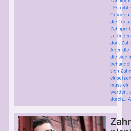
Zahnimpl
Es gibt 
Gründen 
die Türke
Zahnprob
zu finden
dort Zah
Aber die
die sich 
behandel
sich Zah
einsetzen
muss ein
werden, 
durch...
A
Zah