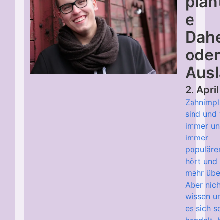
plan
e
Dah
oder
Aus
2. Apri
Zahnimpl
sind und
immer u
immer
populäre
hört und 
mehr über
Aber nich
wissen u
es sich 