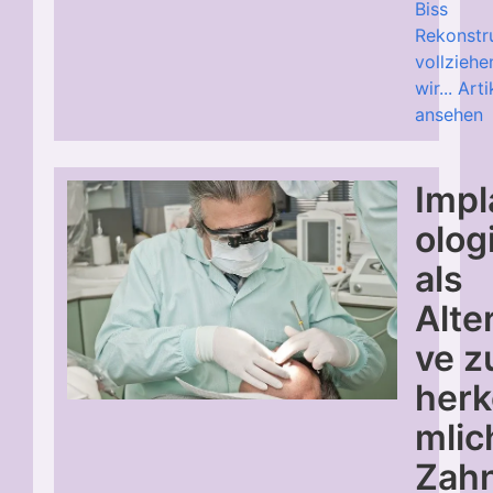
Biss
Rekonstr
vollziehe
wir...
Arti
ansehen
Impl
olog
als
Alte
ve z
her
mli
Zah