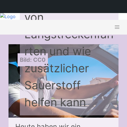
Auswirkungen
von
Langstreckenfah
rten und wie
Bild: CC0
zusätzlicher
Sauerstoff
helfen kann
Heute haben wir ein