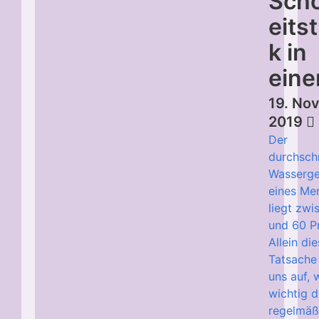
Sch
eits
k in
ein
19. No
2019
Der
durchschn
Wasserge
eines Me
liegt zwi
und 60 P
Allein di
Tatsache
uns auf, 
wichtig d
regelmäß