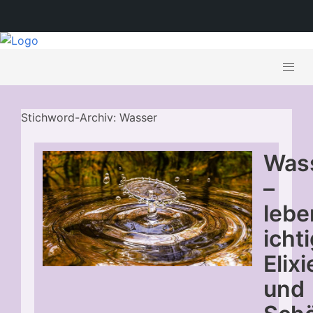
Stichword-Archiv: Wasser
Was
–
leb
icht
Elixi
und