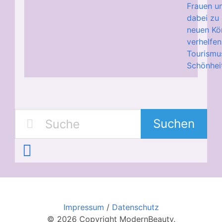
Frauen u
dabei zu
neuen Kö
verhelfen
Tourismus
Schönheit
Suchen
Impressum
/
Datenschutz
© 2026 Copyright ModernBeauty.