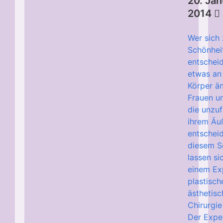
20. Jan
2014
Wer sich 
Schönhei
entschei
etwas an
Körper än
Frauen u
die unzuf
ihrem Äu
entscheid
diesem S
lassen si
einem Ex
plastisch
ästhetisc
Chirurgie
Der Expe