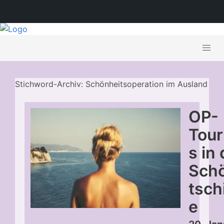
Stichword-Archiv: Schönheitsoperation im Ausland
OP-
Tou
s in
Sch
tsch
e